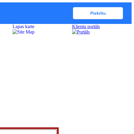
Piekrītu
Lapas karte
Klientu portāls