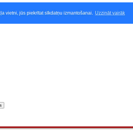
ļa vietni, jūs piekrītat sīkdatņu izmantošanai.
Uzzināt vairāk
rs