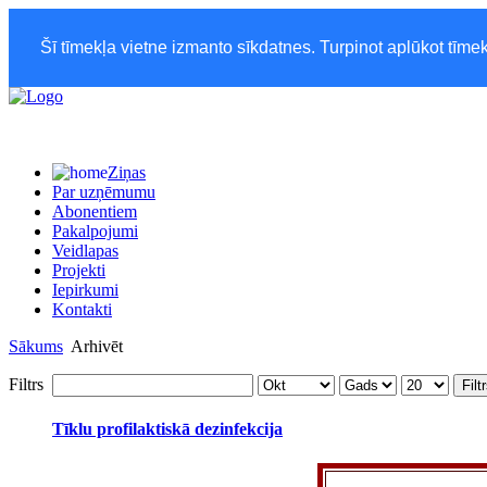
Šī tīmekļa vietne izmanto sīkdatnes. Turpinot aplūkot tīmek
Ziņas
Par uzņēmumu
Abonentiem
Pakalpojumi
Veidlapas
Projekti
Iepirkumi
Kontakti
Sākums
Arhivēt
Filtrs
Filt
Tīklu profilaktiskā dezinfekcija