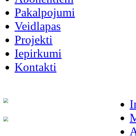
Pakalpojumi
Veidlapas
Projekti
Iepirkumi
Kontakti
I
Dispečers (avārijas dienests)
63021091
M
Abonentu apkalpošanas
63022886
dienests
A