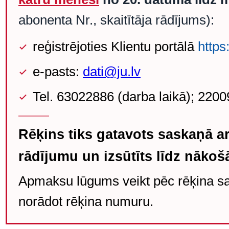
abonenta Nr., skaitītāja rādījums):
reģistrējoties Klientu portālā
https
e-pasts:
dati@ju.lv
Tel. 63022886 (darba laikā); 22
Rēķins tiks gatavots saskaņā ar
rādījumu un izsūtīts līdz nāko
Apmaksu lūgums veikt pēc rēķina 
norādot rēķina numuru.