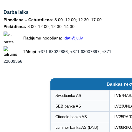
Darba laiks
Pirmdiena – Ceturtdiena:
8.00–12.00; 12.30–17.00
Piektdiena:
8.00–12.00; 12.30–14.30
Rādījumu nodošana:
dati@ju.lv
Tālruņi:
+371 63022886; +371 63007697; +371
22009356
Bankas rekv
Swedbanka AS
LV57HAB
SEB banka AS
LV23UNL
Citadele banka AS
LV25PAR
Luminor banka AS (DNB)
LV08RIK