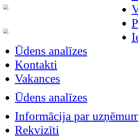
Skaitītāju
V
63007698
maiņa/plombēšana/uzstādīšana
P
Biroja
63023575
I
administratore
Ūdens analīzes
Kontakti
Vakances
Ūdens analīzes
Informācija par uzņēmu
Rekvizīti