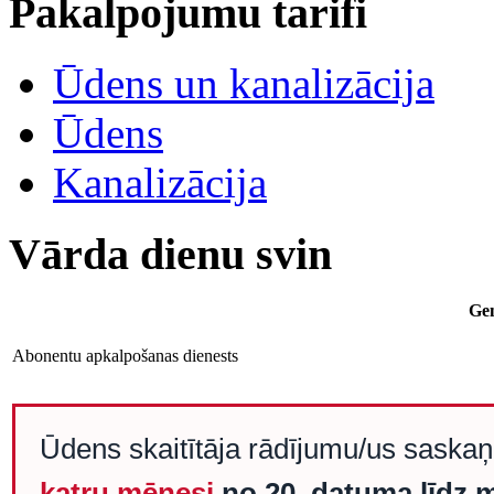
Pakalpojumu tarifi
Ūdens un kanalizācija
Ūdens
Kanalizācija
Vārda dienu svin
Ge
Abonentu apkalpošanas dienests
Ūdens skaitītāja rādījumu/us saska
katru mēnesi
no
20. datuma līdz