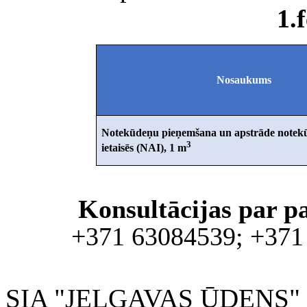
1.
Nosaukums
Notekūdeņu pieņemšana un apstrāde notekū
3
ietaisēs (NAI), 1 m
Konsultācijas par p
+371 63084539; +371
SIA "JELGAVAS ŪDENS" 200