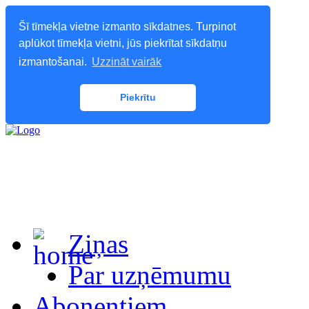
Šī tīmekļa vietne izmanto sīkdatnes. Turpinot
aplūkot tīmekļa vietni, jūs piekrītat sīkdatņu
izmantošanai.
Uzzināt vairāk
Piekrītu
Ziņas
Par uzņēmumu
Abonentiem