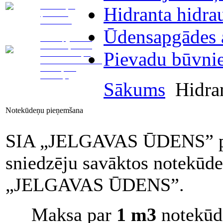
Telemetrijas
Hidranta hidra
(attālinātā)
nolasīšana
Ūdensapgādes a
Ūdensapgādes un
kanalizācijas tīklu
Pievadu būvni
remonts. Avārijas
vietas norobežošana.
Aizsērējumu
likvidācija
Sākums
Hidran
Notekūdeņu pieņemšana
SIA „JELGAVAS ŪDENS” pie
sniedzēju savāktos notekūde
„JELGAVAS ŪDENS”.
Maksa par
1 m3
notekūd