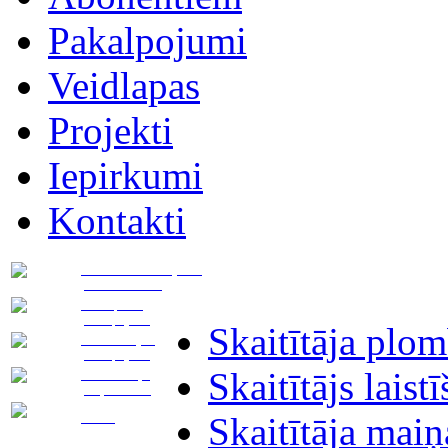
Pakalpojumi
Veidlapas
Projekti
Iepirkumi
Kontakti
Pievadu novietojuma
plāna izstrāde
Transporta
pakalpojumi
Skaitītāja plo
Asenizācijas
pakalpojumi
Skaitītājs laist
Notekūdeņu
pieņemšana
Noma
Skaitītāja maiņ