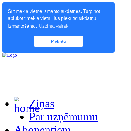
Šī tīmekļa vietne izmanto sīkdatnes. Turpinot
aplūkot tīmekļa vietni, jūs piekrītat sīkdatņu
izmantošanai.
Uzzināt vairāk
Piekrītu
Ziņas
Par uzņēmumu
Abonentiem