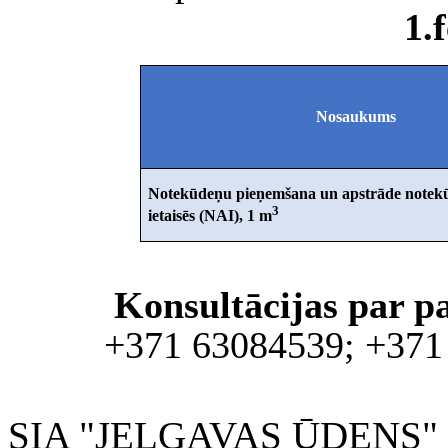
1.
Nosaukums
Notekūdeņu pieņemšana un apstrāde notekū
3
ietaisēs (NAI), 1 m
Konsultācijas par p
+371 63084539; +371
SIA "JELGAVAS ŪDENS" 200