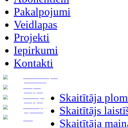
Pakalpojumi
Veidlapas
Projekti
Iepirkumi
Kontakti
Pievadu novietojuma
plāna izstrāde
Transporta
pakalpojumi
Skaitītāja plo
Asenizācijas
pakalpojumi
Skaitītājs laist
Notekūdeņu
pieņemšana
Noma
Skaitītāja maiņ