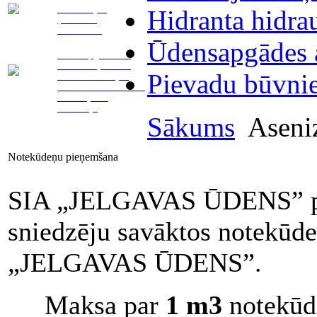
Telemetrijas
Hidranta hidra
(attālinātā)
nolasīšana
Ūdensapgādes a
Ūdensapgādes un
kanalizācijas tīklu
Pievadu būvni
remonts. Avārijas
vietas norobežošana.
Aizsērējumu
likvidācija
Sākums
Aseniz
Notekūdeņu pieņemšana
SIA „JELGAVAS ŪDENS” pie
sniedzēju savāktos notekūde
„JELGAVAS ŪDENS”.
Maksa par
1 m3
notekūd