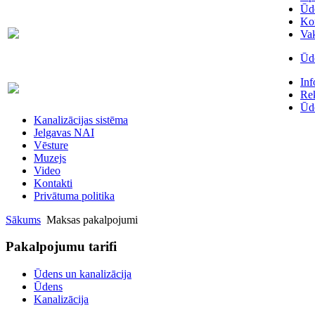
Ūde
Kon
Skaitītāju
63007698
Va
maiņa/plombēšana/uzstādīšana
Ūde
Biroja
In
63023575
administratore
Rek
Ūde
Kanalizācijas sistēma
Jelgavas NAI
Vēsture
Muzejs
Video
Kontakti
Privātuma politika
Sākums
Maksas pakalpojumi
Pakalpojumu tarifi
Ūdens un kanalizācija
Ūdens
Kanalizācija