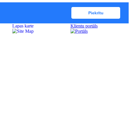
Piekrītu
Lapas karte
Klientu portāls