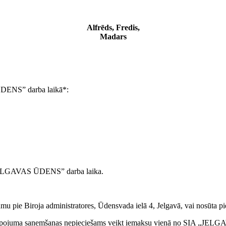
Alfrēds, Fredis,
Madars
DENS” darba laikā*:
„JELGAVAS ŪDENS” darba laika.
mu pie Biroja administratores, Ūdensvada ielā 4, Jelgavā, vai nosūta p
alpojuma saņemšanas nepieciešams veikt iemaksu vienā no SIA „JE