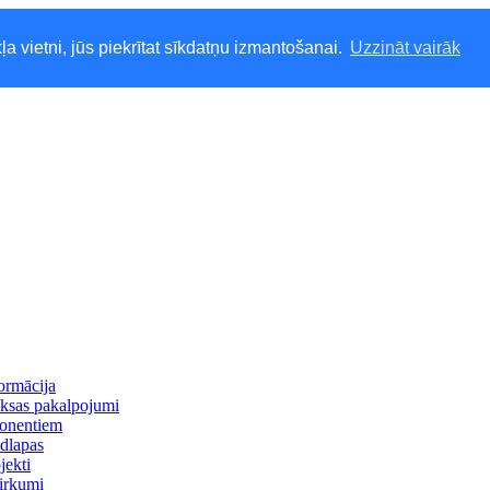
ļa vietni, jūs piekrītat sīkdatņu izmantošanai.
Uzzināt vairāk
ormācija
ksas pakalpojumi
onentiem
dlapas
jekti
irkumi