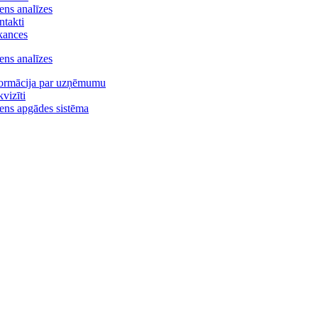
ns analīzes
takti
kances
ns analīzes
formācija par uzņēmumu
vizīti
ns apgādes sistēma