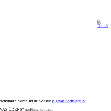
ieteikumu elektroniski uz e-pastu:
jelgavas.udens@ju.lv
LGAVAS ŪDENS” norēķinu kontiem: