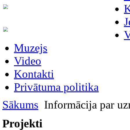
Skaitītāju
K
63007698
maiņa/plombēšana/uzstādīšana
J
Biroja
63023575
V
administratore
Muzejs
Video
Kontakti
Privātuma politika
Sākums
Informācija par 
Projekti