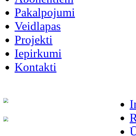
Pakalpojumi
Veidlapas
Projekti
Iepirkumi
Kontakti
I
Dispečers (avārijas dienests)
63021091
R
Abonentu apkalpošanas
63022886
dienests
Ū