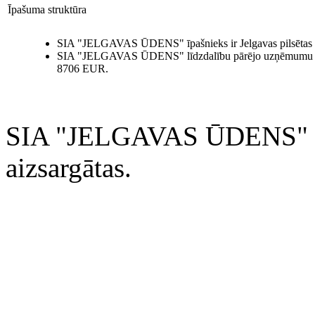
Īpašuma struktūra
SIA "JELGAVAS ŪDENS" īpašnieks ir Jelgavas pilsētas do
SIA "JELGAVAS ŪDENS" līdzdalību pārējo uzņēmumu kapit
8706 EUR.
SIA "JELGAVAS ŪDENS" 200
aizsargātas.