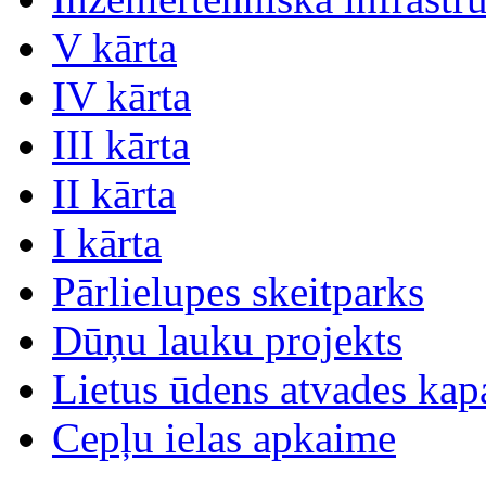
V kārta
IV kārta
III kārta
II kārta
I kārta
Pārlielupes skeitparks
Dūņu lauku projekts
Lietus ūdens atvades kap
Cepļu ielas apkaime