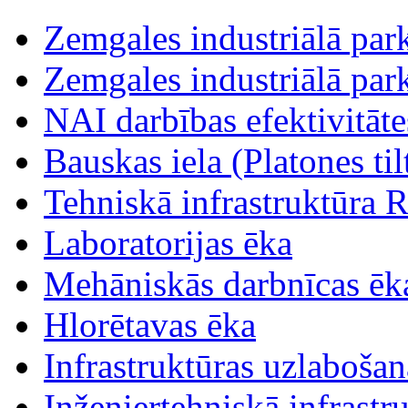
Zemgales industriālā parka
Zemgales industriālā parka
NAI darbības efektivitāt
Bauskas iela (Platones tilt
Tehniskā infrastruktūra R
Laboratorijas ēka
Mehāniskās darbnīcas ēk
Hlorētavas ēka
Infrastruktūras uzlabošan
Inženiertehniskā infrastr