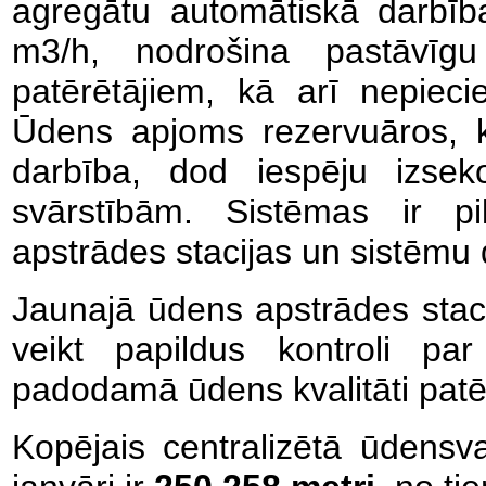
agregātu automātiskā darbīb
m3/h, nodrošina pastāvīgu
patērētājiem, kā arī nepiec
Ūdens apjoms rezervuāros, k
darbība, dod iespēju izsek
svārstībām. Sistēmas ir pi
apstrādes stacijas un sistēmu d
Jaunajā ūdens apstrādes stacijā
veikt papildus kontroli p
padodamā ūdens kvalitāti patē
Kopējais centralizētā ūdens