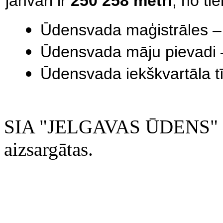
janvāri ir
250 258 metri
, no ti
Ūdensvada maģistrāles –
Ūdensvada māju pievadi 
Ūdensvada iekškvartāla tī
SIA "JELGAVAS ŪDENS" 200
aizsargātas.