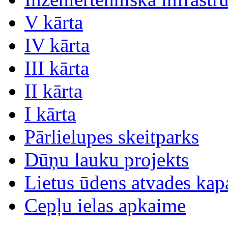
V kārta
IV kārta
III kārta
II kārta
I kārta
Pārlielupes skeitparks
Dūņu lauku projekts
Lietus ūdens atvades kap
Cepļu ielas apkaime