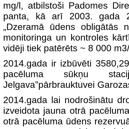
mg/l, atbilstoši Padomes Dir
panta, kā arī 2003. gada 
„Dzeramā ūdens obligātās ne
monitoringa un kontroles kārt
vidēji tiek patērēts ~ 8 000 
2014.gada ir izbūvēti 3580,2
pacēluma sūkņu staci
Jelgava”pārbrauktuvei Garozas
2014.gada lai nodrošinātu dro
izveidota jauna otrā pacēluma 
otrā pacēluma ūdens rezervuā