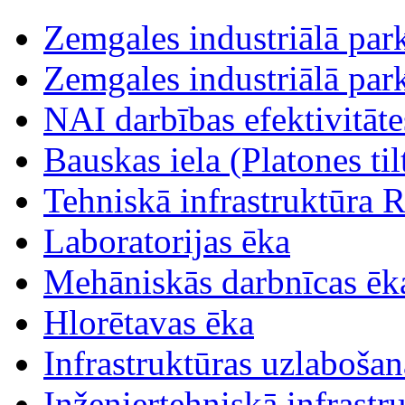
Zemgales industriālā parka
Zemgales industriālā parka
NAI darbības efektivitāt
Bauskas iela (Platones tilt
Tehniskā infrastruktūra R
Laboratorijas ēka
Mehāniskās darbnīcas ēk
Hlorētavas ēka
Infrastruktūras uzlabošan
Inženiertehniskā infrastr