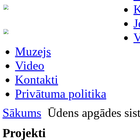
Skaitītāju
K
63007698
maiņa/plombēšana/uzstādīšana
J
Biroja
63023575
V
administratore
Muzejs
Video
Kontakti
Privātuma politika
Sākums
Ūdens apgādes sis
Projekti