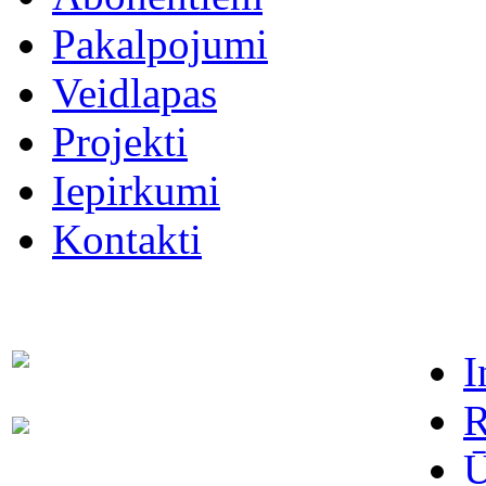
Pakalpojumi
Veidlapas
Projekti
Iepirkumi
Kontakti
I
Dispečers (avārijas dienests)
63021091
R
Abonentu apkalpošanas
63022886
dienests
Ū