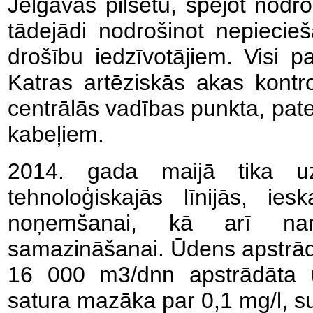
Jelgavas pilsētu, spējot nod
tādejādi nodrošinot nepiec
drošību iedzīvotājiem. Visi pa
Katras artēziskās akas kontr
centrālās vadības punkta, pate
kabeļiem.
2014. gada maijā tika uz
tehnoloģiskajās līnijās, ies
noņemšanai, kā arī nanof
samazināšanai. Ūdens apstrāde
16 000 m3/dnn apstrādāta 
satura mazāka par 0,1 mg/l, su