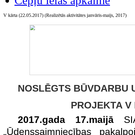
Cepļu ielas apkaime
V kārta (22.05.2017) (Realizētās aktivitātes janvāris-maijs, 2017)
NOSLĒGTS BŪVDARBU 
PROJEKTA V
2017.gada 17.maijā
S
„Ūdenssaimniecības pakalpo