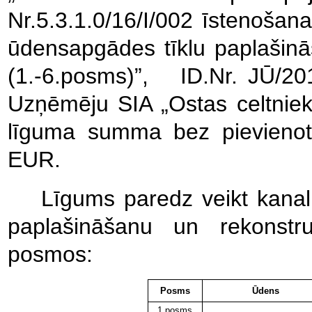
Nr.5.3.1.0/16/I/002 īstenošan
ūdensapgādes tīklu paplašināš
(1.-6.posms)”, ID.Nr. JŪ/20
Uzņēmēju SIA „Ostas celtniek
līguma summa bez pievienot
EUR.
Līgums paredz veikt kanali
paplašināšanu un rekonstru
posmos:
Posms
Ūdens
1.posms