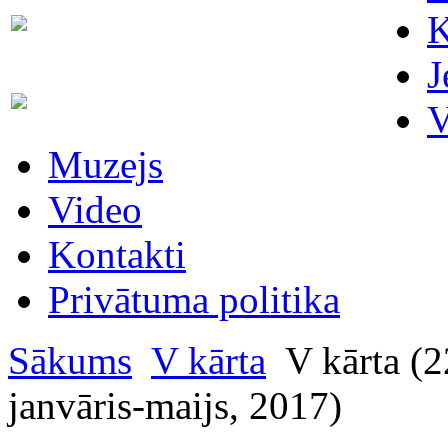
Skaitītāju
K
63007698
maiņa/plombēšana/uzstādīšana
J
Biroja
63023575
V
administratore
Muzejs
Video
Kontakti
Privātuma politika
Sākums
V kārta
V kārta (2
janvāris-maijs, 2017)