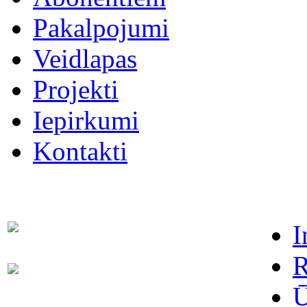
Pakalpojumi
Veidlapas
Projekti
Iepirkumi
Kontakti
I
Dispečers (avārijas dienests)
63021091
R
Abonentu apkalpošanas
63022886
dienests
Ū