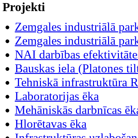
Projekti
Zemgales industriālā parka
Zemgales industriālā parka
NAI darbības efektivitāt
Bauskas iela (Platones tilt
Tehniskā infrastruktūra R
Laboratorijas ēka
Mehāniskās darbnīcas ēk
Hlorētavas ēka
Infrastruktūras uzlabošan