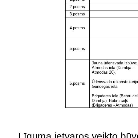
2.posms
3.posms
4.posms
5.posms
Jauna ūdensvada izbūve:
Atmodas iela (Dambja -
Atmodas 20),
Ūdensvada rekonstrukcija:
6.posms
Gundegas iela,
Brigaderes iela (Bebru ceļ
Dambja), Bebru ceļš
(Brigaderes - Atmodas)
Līguma ietvaros veikto bū