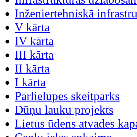
Inženiertehniskā infrastr
V kārta
IV kārta
III kārta
II kārta
I kārta
Pārlielupes skeitparks
Dūņu lauku projekts
Lietus ūdens atvades kap