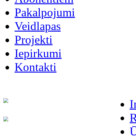
Pakalpojumi
Veidlapas
Projekti
Iepirkumi
Kontakti
I
Dispečers (avārijas dienests)
63021091
R
Abonentu apkalpošanas
63022886
dienests
Ū