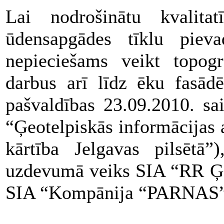
Lai nodrošinātu kvalitat
ūdensapgādes tīklu pieva
nepieciešams veikt topogr
darbus arī līdz ēku fasādē
pašvaldības 23.09.2010. sa
“Ģeotelpiskās informācijas 
kārtība Jelgavas pilsētā
uzdevumā veiks SIA “RR 
SIA “Kompānija “PARNAS” 