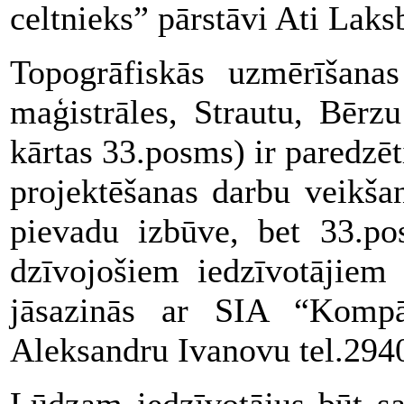
celtnieks” pārstāvi Ati Lak
Topogrāfiskās uzmērīšana
maģistrāles, Strautu, Bērz
kārtas 33.posms) ir paredzēt
projektēšanas darbu veikša
pievadu izbūve, bet 33.pos
dzīvojošiem iedzīvotājiem
jāsazinās ar SIA “Komp
Aleksandru Ivanovu tel.294
Lūdzam iedzīvotājus būt sa