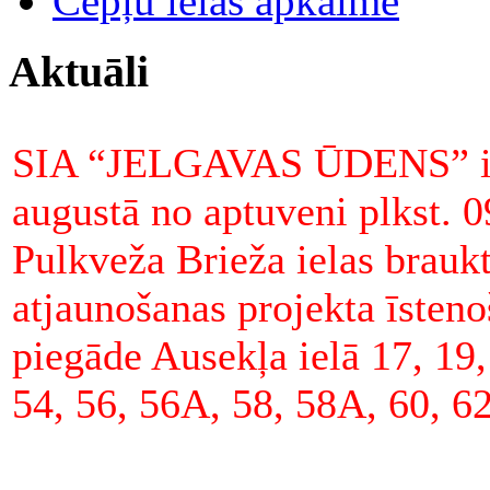
Cepļu ielas apkaime
Aktuāli
SIA “JELGAVAS ŪDENS” inf
augustā no aptuveni plkst. 0
Pulkveža Brieža ielas brauk
atjaunošanas projekta īsteno
piegāde Ausekļa ielā 17, 19
54, 56, 56A, 58, 58A, 60, 62