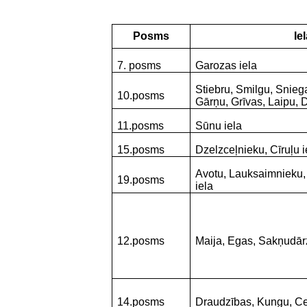
Posms
Iel
7. posms
Garozas iela
Stiebru, Smilgu, Sniega
10.posms
Gārņu, Grīvas, Laipu, 
11.posms
Sūnu iela
15.posms
Dzelzceļnieku, Cīruļu i
Avotu, Lauksaimnieku,
19.posms
iela
12.posms
Maija, Egas, Sakņudār
14.posms
Draudzības, Kungu, Ce