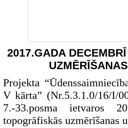
2017.GADA DECEMBRĪ
UZMĒRĪŠANAS 
Projekta “Ūdenssaimniecība
V kārta” (Nr.5.3.1.0/16/I/
7.-33.posma ietvaros 2
topogrāfiskās uzmērīšanas un