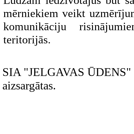
mērniekiem veikt uzmērījum
komunikāciju risinājumi
teritorijās.
SIA "JELGAVAS ŪDENS" 200
aizsargātas.