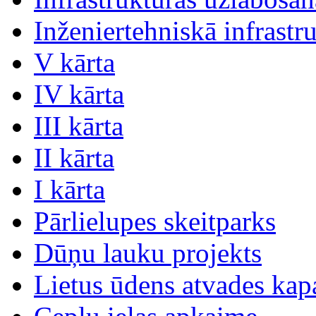
Inženiertehniskā infrastr
V kārta
IV kārta
III kārta
II kārta
I kārta
Pārlielupes skeitparks
Dūņu lauku projekts
Lietus ūdens atvades kap