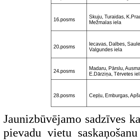
Skuju, Turaidas, K.Pra
16.posms
Mežmalas iela
Iecavas, Dalbes, Saule
20.posms
Valgundes iela
Madaru, Pārslu, Ausma
24.posms
E.Dārziņa, Tērvetes ie
28.posms
Cepļu, Emburgas, Apšu
Jaunizbūvējamo sadzīves ka
pievadu vietu saskaņošanu