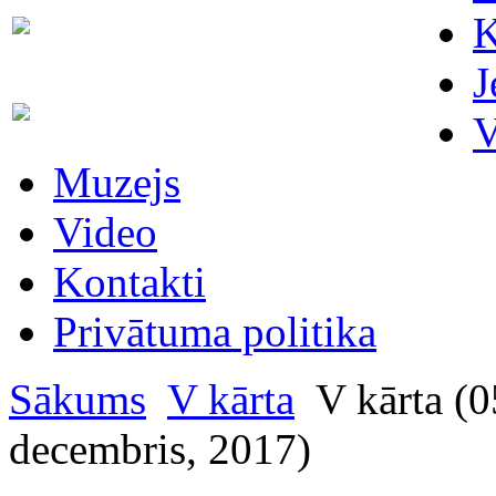
Skaitītāju
K
63007698
maiņa/plombēšana/uzstādīšana
J
Biroja
63023575
V
administratore
Muzejs
Video
Kontakti
Privātuma politika
Sākums
V kārta
V kārta (0
decembris, 2017)