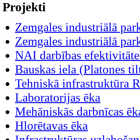
Projekti
Zemgales industriālā parka
Zemgales industriālā parka
NAI darbības efektivitāt
Bauskas iela (Platones tilt
Tehniskā infrastruktūra R
Laboratorijas ēka
Mehāniskās darbnīcas ēk
Hlorētavas ēka
Infrastruktūras uzlabošan