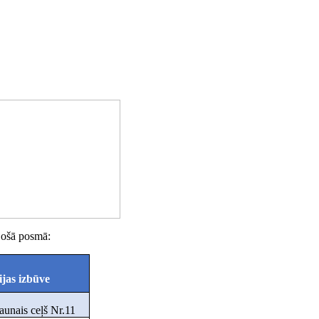
ojošā posmā:
ijas izbūve
aunais ceļš Nr.11