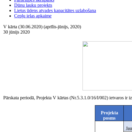
Dūņu lauku projekts
Lietus ūdens atvades kapacitātes uzlabošana
Cepļu ielas apkaime
V kārta (30.06.2020) (aprīlis-jūnijs, 2020)
30 jūnijs 2020
Pārskata periodā, Projekta V kārtas (Nr.5.3.1.0/16/I/002) ietvaros ir 
Projekta
posms
Jau