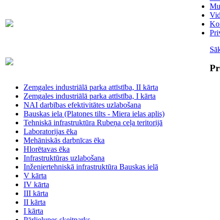
Mu
Vi
Skaitītāju
63007698
Kon
maiņa/plombēšana/uzstādīšana
Pri
Sā
Biroja
63023575
administratore
Pr
Zemgales industriālā parka attīstība, II kārta
Zemgales industriālā parka attīstība, I kārta
NAI darbības efektivitātes uzlabošana
Bauskas iela (Platones tilts - Miera ielas aplis)
Tehniskā infrastruktūra Rubeņa ceļa teritorijā
Laboratorijas ēka
Mehāniskās darbnīcas ēka
Hlorētavas ēka
Infrastruktūras uzlabošana
Inženiertehniskā infrastruktūra Bauskas ielā
V kārta
IV kārta
III kārta
II kārta
I kārta
Pārlielupes skeitparks