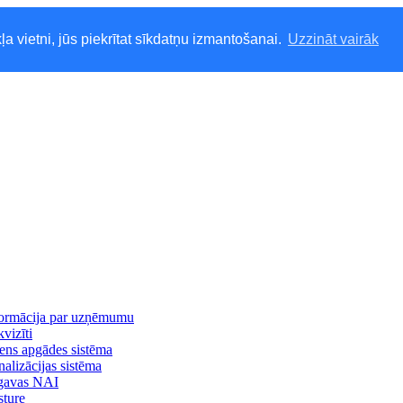
ļa vietni, jūs piekrītat sīkdatņu izmantošanai.
Uzzināt vairāk
formācija par uzņēmumu
vizīti
ns apgādes sistēma
alizācijas sistēma
lgavas NAI
ture