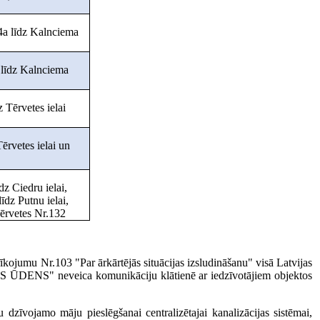
4a līdz Kalnciema
6 līdz Kalnciema
 Tērvetes ielai
Tērvetes ielai un
dz Ciedru ielai,
īdz Putnu ielai,
ērvetes Nr.132
īkojumu Nr.103 "Par ārkārtējās situācijas izsludināšanu" visā Latvijas
LGAVAS ŪDENS" neveica komunikāciju klātienē ar iedzīvotājiem objektos
u dzīvojamo māju pieslēgšanai centralizētajai kanalizācijas sistēmai,