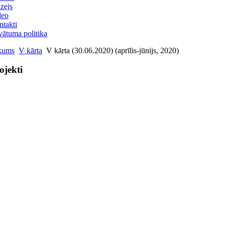
zejs
deo
takti
vātuma politika
kums
V kārta
V kārta (30.06.2020) (aprīlis-jūnijs, 2020)
ojekti