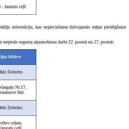
- Jaunais ceļš
dīja informāciju, kas nepieciešama dzīvojamās mājas pieslēgšanai
i un turpinās seguma atjaunošanas darbi 22. posmā un 27. posmā:
ijas izbūve
līdz Dobeles
 Vangaļu Nr.17,
brauktuve līdz
 līdz Dobeles
ezītes ceļam,
Vangaļu ceļš