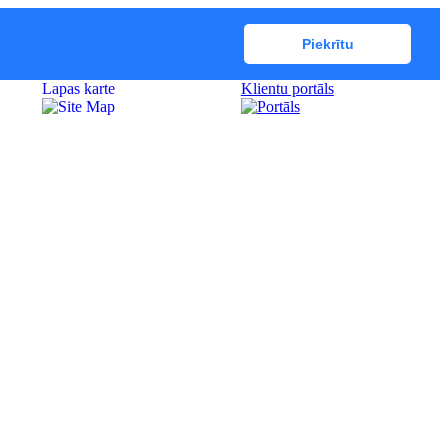
Piekrītu
Lapas karte
Klientu portāls