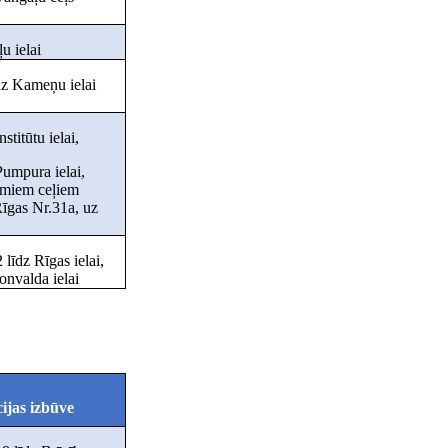
ļu ielai
dz Kameņu ielai
nstitūtu ielai,
Pumpura ielai,
camiem ceļiem
Rīgas Nr.31a, uz
 līdz Rīgas ielai,
onvalda ielai
ijas izbūve