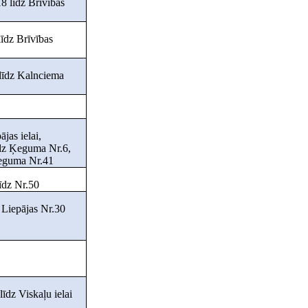
8 līdz Brīvības
līdz Brīvības
 līdz Kalnciema
ājas ielai,
īdz Ķeguma Nr.6,
Ķeguma Nr.41
līdz Nr.50
z Liepājas Nr.30
īdz Viskaļu ielai