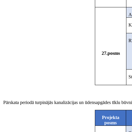
A
K
R
27.posms
S
Pārskata periodā turpinājās kanalizācijas un ūdensapgādes tīklu būvn
Projekta
posms