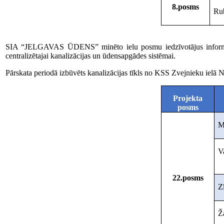
8.posms
Ru
SIA “JELGAVAS ŪDENS” minēto ielu posmu iedzīvotājus informēja i
centralizētajai kanalizācijas un ūdensapgādes sistēmai.
Pārskata periodā izbūvēts kanalizācijas tīkls no KSS Zvejnieku ielā 
Projekta
posms
M
V
22.posms
Zī
Ž