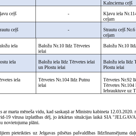
Kalnciema ceļš
ļavu ceļš
-
Kļavu iela Nr.11
ceļam
rautu ceļš
-
Strautu ceļš Nr.
ceļam
aložu iela
Baložu Nr.10 līdz Tērvetes
Baložu Nr.10 līdz
ielai
ostu iela
Baložu iela līdz Tērvetes ielai
Baložu iela līdz 
un Plostu ielai
Plostu ielai
rvetes iela
Tērvetes Nr.104 līdz Putnu
Tērvetes Nr.92 lī
ielai
Tērvetes Nr.104 l
Iebrauktuve uz T
s ar marta mēneša vidu, kad saskaņā ar Ministru kabineta 12.03.2020. r
a Covid-19 vīrusa izplatības dēļ, jo ārkārtas situācijas laikā SIA "JE
adu novietojuma plāni.
ājiem pieteikties uz Jelgavas pilsētas pašvaldības līdzfinansējuma daļ