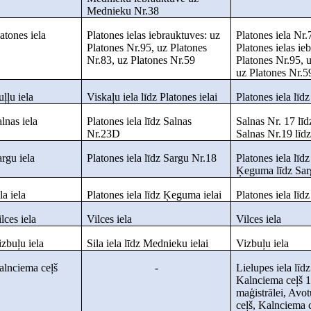
Mednieku Nr.38
atones iela
Platones ielas iebrauktuves: uz
Platones iela Nr.7
Platones Nr.95, uz Platones
Platones ielas ie
Nr.83, uz Platones Nr.59
Platones Nr.95, 
uz Platones Nr.5
ļļu iela
Viskaļu iela līdz Platones ielai
Platones iela līdz
lnas iela
Platones iela līdz Salnas
Salnas Nr. 17 līd
Nr.23D
Salnas Nr.19 līdz
rgu iela
Platones iela līdz Sargu Nr.18
Platones iela līdz
Ķeguma līdz Sar
la iela
Platones iela līdz Ķeguma ielai
Platones iela līdz
lces iela
Vilces iela
Vilces iela
zbuļu iela
Sila iela līdz Mednieku ielai
Vizbuļu iela
alnciema ceļš
-
Lielupes iela līd
Kalnciema ceļš 
maģistrālei, Avot
ceļš, Kalnciema c