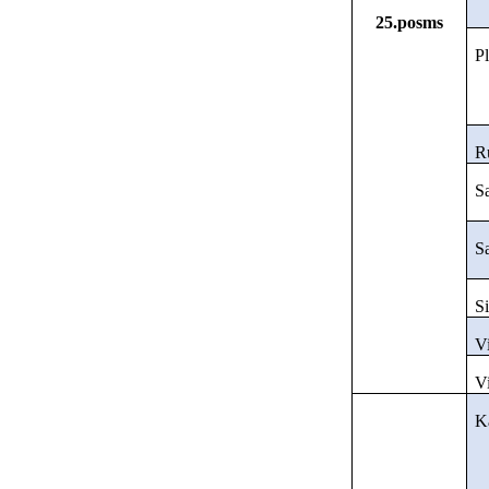
25.posms
Pl
Ru
Sa
Sa
Si
Vi
Vi
K