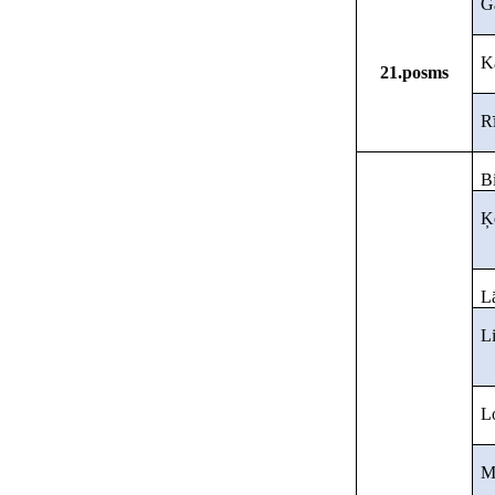
G
K
21.posms
Rī
Bi
Ķ
L
Li
L
M