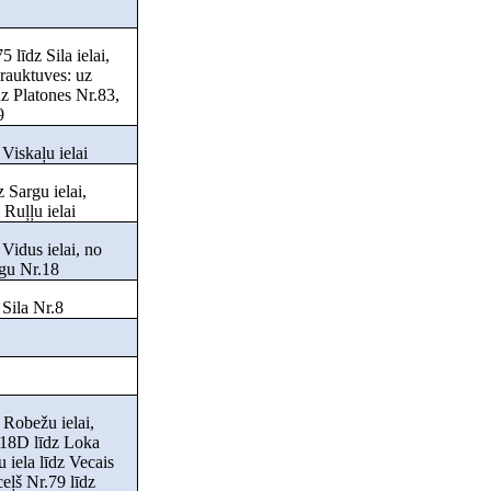
5 līdz Sila ielai,
brauktuves: uz
uz Platones Nr.83,
9
 Viskaļu ielai
z Sargu ielai,
 Ruļļu ielai
 Vidus ielai, no
gu Nr.18
 Sila Nr.8
z Robežu ielai,
118D līdz Loka
u iela līdz Vecais
eļš Nr.79 līdz