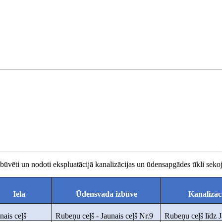
izbūvēti un nodoti ekspluatācijā kanalizācijas un ūdensapgādes tīkli sek
Iela
Ūdensvada izbūve
Kanalizāc
nais ceļš
Rubeņu ceļš - Jaunais ceļš Nr.9
Rubeņu ceļš līdz J