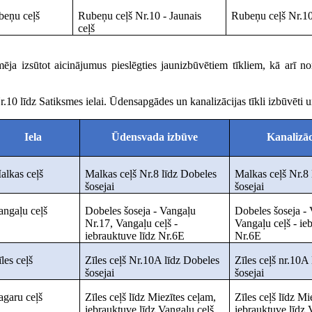
beņu ceļš
Rubeņu ceļš Nr.10 - Jaunais
Rubeņu ceļš Nr.10 
ceļš
zsūtot aicinājumus pieslēgties jaunizbūvētiem tīkliem, kā arī norā
Nr.10 līdz Satiksmes ielai. Ūdensapgādes un kanalizācijas tīkli izbūvēt
Iela
Ūdensvada izbūve
Kanalizāc
alkas ceļš
Malkas ceļš Nr.8 līdz Dobeles
Malkas ceļš Nr.8 
šosejai
šosejai
angaļu ceļš
Dobeles šoseja - Vangaļu
Dobeles šoseja -
Nr.17, Vangaļu ceļš -
Vangaļu ceļš - ie
iebrauktuve līdz Nr.6E
Nr.6E
les ceļš
Zīles ceļš Nr.10A līdz Dobeles
Zīles ceļš nr.10A
šosejai
šosejai
agaru ceļš
Zīles ceļš līdz Miezītes ceļam,
Zīles ceļš līdz Mi
iebrauktuve līdz Vangaļu ceļš
iebrauktuve līdz 