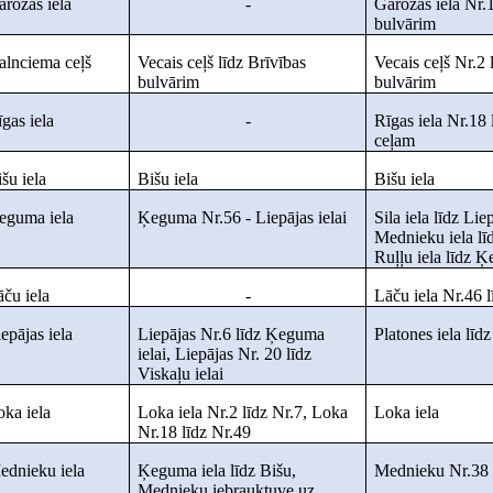
arozas iela
-
Garozas iela Nr.1
bulvārim
alnciema ceļš
Vecais ceļš līdz Brīvības
Vecais ceļš Nr.2 
bulvārim
bulvārim
gas iela
-
Rīgas iela Nr.18
ceļam
šu iela
Bišu iela
Bišu iela
eguma iela
Ķeguma Nr.56 - Liepājas ielai
Sila iela līdz Liep
Mednieku iela l
Ruļļu iela līdz 
āču iela
-
Lāču iela Nr.46 
epājas iela
Liepājas Nr.6 līdz Ķeguma
Platones iela līd
ielai, Liepājas Nr. 20 līdz
Viskaļu ielai
oka iela
Loka iela Nr.2 līdz Nr.7, Loka
Loka iela
Nr.18 līdz Nr.49
ednieku iela
Ķeguma iela līdz Bišu,
Mednieku Nr.38 l
Mednieku iebrauktuve uz