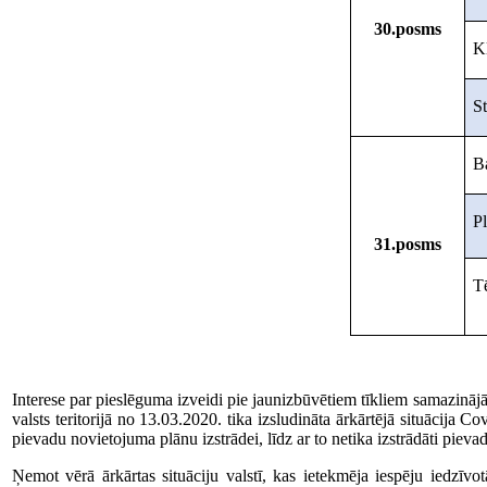
30.posms
K
St
B
Pl
31.posms
Tē
Interese par pieslēguma izveidi pie jaunizbūvētiem tīkliem samazinājā
valsts teritorijā no 13.03.2020. tika izsludināta ārkārtējā situācij
pievadu novietojuma plānu izstrādei, līdz ar to netika izstrādāti piev
Ņemot vērā ārkārtas situāciju valstī, kas ietekmēja iespēju iedzīvot