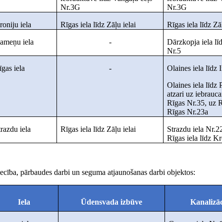
Nr.3G
Nr.3G
roniju iela
Rīgas iela līdz Zāļu ielai
Rīgas iela līdz Zā
ameņu iela
-
Dārzkopja iela lī
Nr.5
īgas iela
-
Olaines iela līdz I
Olaines iela līdz 
atzari uz iebrau
Rīgas Nr.35, uz 
Rīgas Nr.23a
trazdu iela
Rīgas iela līdz Zāļu ielai
Strazdu iela Nr.22
Rīgas iela līdz Kr
iecība, pārbaudes darbi un seguma atjaunošanas darbi objektos:
Iela
Ūdensvada izbūve
Kanalizāc