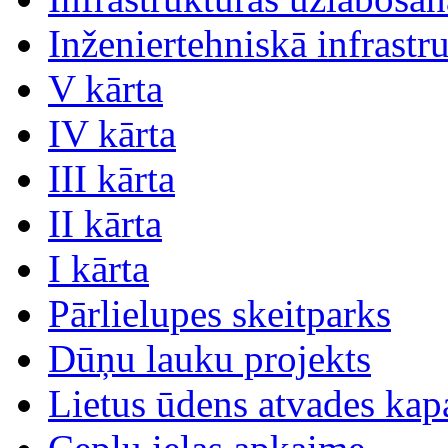
Inženiertehniskā infrastr
V kārta
IV kārta
III kārta
II kārta
I kārta
Pārlielupes skeitparks
Dūņu lauku projekts
Lietus ūdens atvades kap