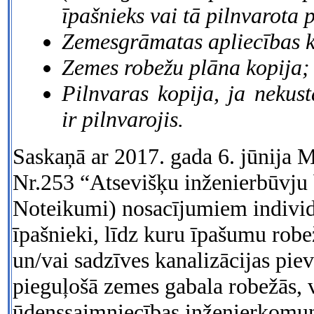
īpašnieks vai tā pilnvarota 
Zemesgrāmatas apliecības k
Zemes robežu plāna kopija;
Pilnvaras kopija, ja neku
ir pilnvarojis.
Saskaņā ar 2017. gada 6. jūnija 
Nr.253 “Atsevišķu inženierbūvju
Noteikumi) nosacījumiem indivi
īpašnieki, līdz kuru īpašumu robe
un/vai sadzīves kanalizācijas pie
pieguļošā zemes gabala robežās, 
ūdenssaimniecības inženierkomun