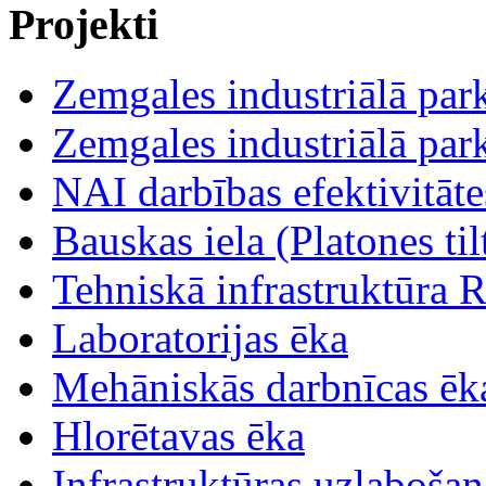
Projekti
Zemgales industriālā parka
Zemgales industriālā parka
NAI darbības efektivitāt
Bauskas iela (Platones tilt
Tehniskā infrastruktūra R
Laboratorijas ēka
Mehāniskās darbnīcas ēk
Hlorētavas ēka
Infrastruktūras uzlabošan