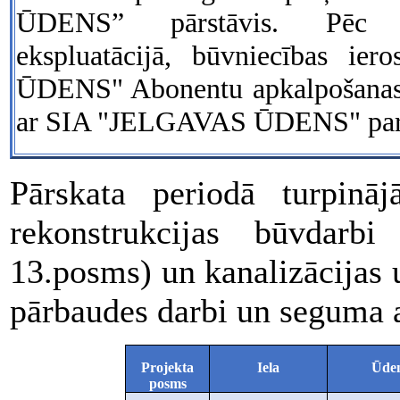
ŪDENS” pārstāvis. Pēc p
ekspluatācijā, būvniecības i
ŪDENS" Abonentu apkalpošanas d
ar SIA "JELGAVAS ŪDENS" par 
Pārskata periodā turpināj
rekonstrukcijas būvdarb
13.posms) un kanalizācijas 
pārbaudes darbi un seguma a
Projekta
Iela
Ūden
posms