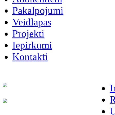
Pakalpojumi
Veidlapas
Projekti
Iepirkumi
Kontakti
I
Dispečers (avārijas dienests)
63021091
R
Abonentu apkalpošanas
63022886
dienests
Ū