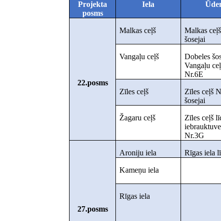
Projekta
Iela
Ūden
posms
Malkas ceļš
Malkas ceļš
šosejai
Vangaļu ceļš
Dobeles šos
Vangaļu ceļ
Nr.6E
22.posms
Zīles ceļš
Zīles ceļš 
šosejai
Žagaru ceļš
Zīles ceļš l
iebrauktuve
Nr.3G
Aroniju iela
Rīgas iela l
Kameņu iela
Rīgas iela
27.posms