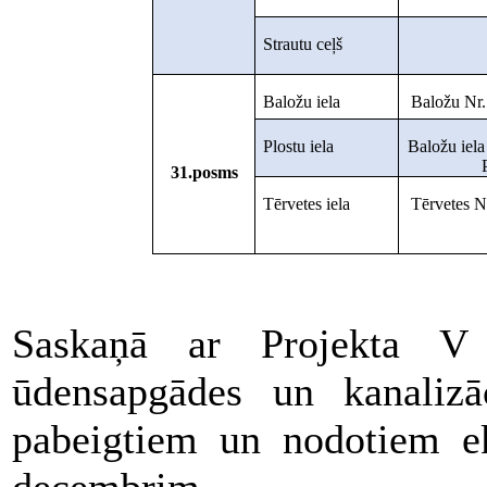
Strautu ceļš
Baložu iela
Baložu Nr.1
Plostu iela
Baložu iela 
31.posms
Tērvetes iela
Tērvetes Nr
Saskaņā ar Projekta V 
ūdensapgādes un kanalizā
pabeigtiem un nodotiem ek