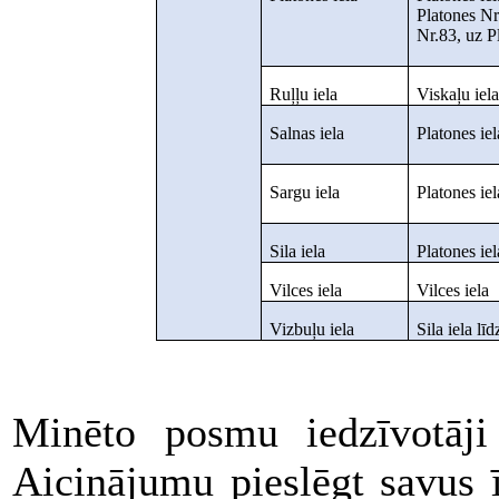
Platones Nr
Nr.83, uz P
Ruļļu iela
Viskaļu iela
Salnas iela
Platones ie
Sargu iela
Platones ie
Sila iela
Platones ie
Vilces iela
Vilces iela
Vizbuļu iela
Sila iela lī
Minēto posmu iedzīvotāji 
Aicinājumu pieslēgt savus 