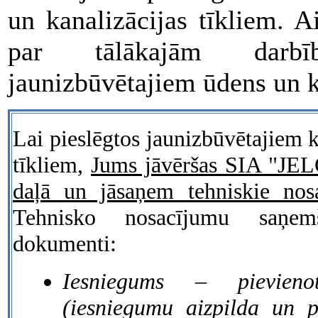
un kanalizācijas tīkliem. A
par tālākajām darbī
jaunizbūvētajiem ūdens un k
Lai pieslēgtos jaunizbūvētajiem 
tīkliem,
Jums jāvēršas SIA "J
daļā un jāsaņem tehniskie nos
Tehnisko nosacījumu saņemš
dokumenti:
Iesniegums – pievieno
(iesniegumu aizpilda un 