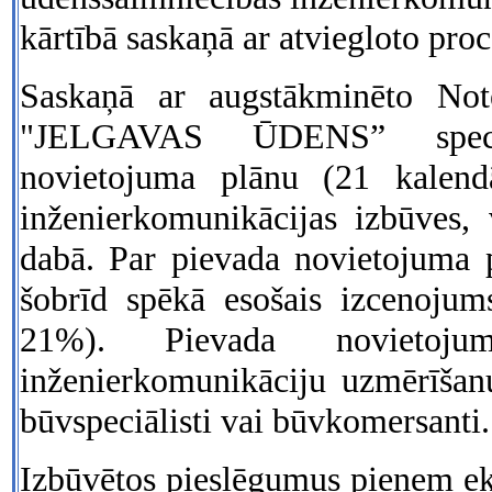
kārtībā saskaņā ar atviegloto pro
Saskaņā ar augstākminēto No
"JELGAVAS ŪDENS” speciāl
novietojuma plānu (21 kalend
inženierkomunikācijas izbūves,
dabā. Par pievada novietojuma 
šobrīd spēkā esošais izcenoju
21%). Pievada novietoj
inženierkomunikāciju uzmērīšanu 
būvspeciālisti vai būvkomersanti.
Izbūvētos pieslēgumus pieņem 