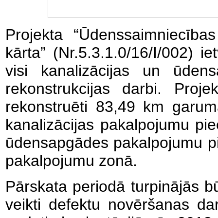
Projekta “Ūdenssaimniecības
kārta” (Nr.5.3.1.0/16/I/002) i
visi kanalizācijas un ūden
rekonstrukcijas darbi. Proj
rekonstruēti 83,49 km garu
kanalizācijas pakalpojumu pi
ūdensapgādes pakalpojumu p
pakalpojumu zonā.
Pārskata periodā turpinājās bū
veikti defektu novēršanas d