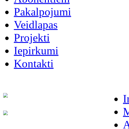
Pakalpojumi
Veidlapas
Projekti
Iepirkumi
Kontakti
I
Dispečers (avārijas dienests)
63021091
M
Abonentu apkalpošanas
63022886
dienests
A