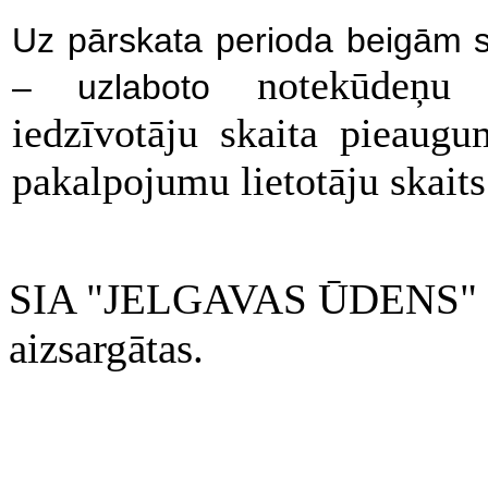
Uz pārskata perioda beigām s
notekūdeņu at
– uzlaboto
iedzīvotāju skaita pieaugum
pakalpojumu lietotāju skaits
SIA "JELGAVAS ŪDENS" 200
aizsargātas.