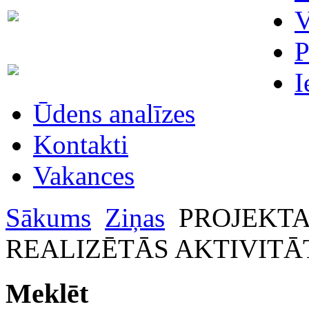
Skaitītāju
V
63007698
maiņa/plombēšana/uzstādīšana
P
Biroja
63023575
I
administratore
Ūdens analīzes
Kontakti
Vakances
Sākums
Ziņas
PROJEKTA
REALIZĒTĀS AKTIVITĀTES 
Meklēt