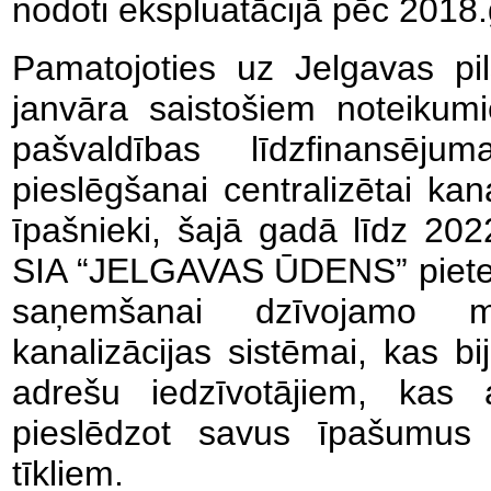
nodoti ekspluatācijā pēc 2018
Pamatojoties uz Jelgavas pi
janvāra saistošiem noteikum
pašvaldības līdzfinansēj
pieslēgšanai centralizētai kan
īpašnieki, šajā gadā līdz 202
SIA “JELGAVAS ŪDENS” pietei
saņemšanai dzīvojamo māj
kanalizācijas sistēmai, kas bi
adrešu iedzīvotājiem, kas ar
pieslēdzot savus īpašumus p
tīkliem.