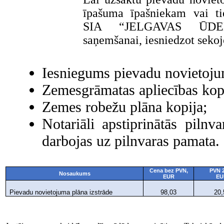
īpašuma īpašniekam vai tie
SIA “JELGAVAS ŪDENS
saņemšanai, iesniedzot seko
Iesniegums pievadu novietojum
Zemesgrāmatas apliecības kop
Zemes robežu plāna kopija;
Notariāli apstiprinātās pilnva
darbojas uz pilnvaras pamata.
Cena bez PVN,
PVN 
Nosaukums
EUR
EU
Pievadu novietojuma plāna izstrāde
98,03
20,