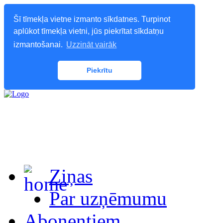
Šī tīmekļa vietne izmanto sīkdatnes. Turpinot
aplūkot tīmekļa vietni, jūs piekrītat sīkdatņu
izmantošanai.
Uzzināt vairāk
Piekrītu
Ziņas
Par uzņēmumu
Abonentiem