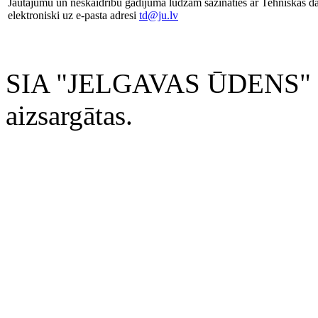
Jautājumu un neskaidrību gadījumā lūdzam sazināties ar Tehniskās da
elektroniski uz e-pasta adresi
td@ju.lv
SIA "JELGAVAS ŪDENS" 200
aizsargātas.