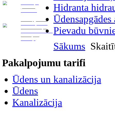
Telemetrijas
Hidranta hidra
(attālinātā)
nolasīšana
Ūdensapgādes a
Ūdensapgādes un
kanalizācijas tīklu
Pievadu būvni
remonts. Avārijas
vietas norobežošana.
Aizsērējumu
likvidācija
Sākums
Skaitī
Pakalpojumu tarifi
Ūdens un kanalizācija
Ūdens
Kanalizācija