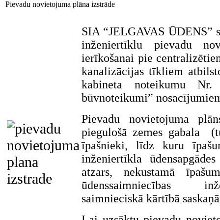
Pievadu novietojuma plāna izstrāde
SIA “JELGAVAS ŪDENS” serti
inženiertīklu pievadu no
ierīkošanai pie centralizēti
kanalizācijas tīkliem atbils
kabineta noteikumu Nr. 
būvnoteikumi” nosacījumie
Pievadu novietojuma plān
piegulošā zemes gabala (
īpašnieki, līdz kuru īpaš
inženiertīkla ūdensapgādes
atzars, nekustamā īpašum
ūdenssaimniecības inž
saimnieciskā kārtībā saskaņā
Lai uzsāktu pievadu noviet