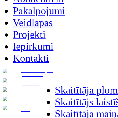
Pakalpojumi
Veidlapas
Projekti
Iepirkumi
Kontakti
Pievadu novietojuma
plāna izstrāde
Transporta
pakalpojumi
Skaitītāja plo
Asenizācijas
pakalpojumi
Skaitītājs laist
Notekūdeņu
pieņemšana
Noma
Skaitītāja maiņ