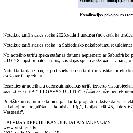
Ūdensapgādes pakalpojumu tar
Kanalizācijas pakalpojumu tari
Noteiktie tarifi stāsies spēkā 2023.gada 1.augustā (ne agrāk kā trīsde
Noteiktie tarifi stāsies spēkā, ja Sabiedrisko pakalpojumu regulēšana
No noteikto tarifu spēkā stāšanās datuma nepiemēro ar Sabiedrisk
ŪDENS" apstiprinātos tarifus, kas stājās spēkā 2023.gada 1.maijā, un
Noteiktā tarifa izmaiņas pret spēkā esošo tarifu ir saistītas ar ele
esošo tarifu aprēķinu.
Iepazīties ar noteiktajā ūdenssaimniecības tarifā ietverto vispārpie
sazinoties ar SIA "JELGAVAS ŪDENS" ražošanas inženieri-ekonomis
Priekšlikumus un ieteikumus par tarifa projektu rakstveidā vai 
pakalpojumu regulēšanas komisijai Rīgā, Ūnijas ielā 45, fakss 6
Vēstnesis".
LATVIJAS REPUBLIKAS OFICIĀLAIS IZDEVUMS
www.vestnesis.lv
2023. gada 30. jūnijs, Nr. 125