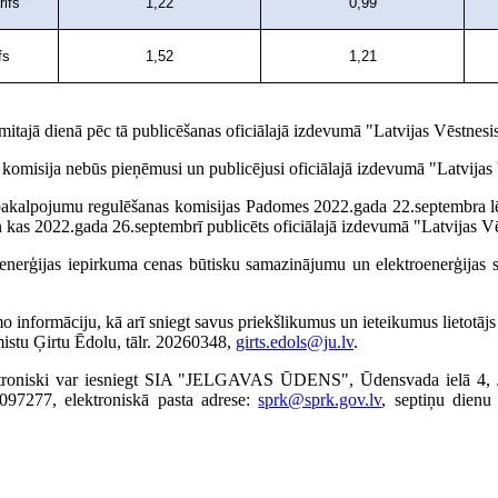
ifs
1,22
0,99
fs
1,52
1,21
smitajā dienā pēc tā publicēšanas oficiālajā izdevumā "Latvijas Vēstnesis
s komisija nebūs pieņēmusi un publicējusi oficiālajā izdevumā "Latvijas
o pakalpojumu regulēšanas komisijas Padomes 2022.gada 22.septembra
 kas 2022.gada 26.septembrī publicēts oficiālajā izdevumā "Latvijas V
ktroenerģijas iepirkuma cenas būtisku samazinājumu un elektroenerģijas
ejamo informāciju, kā arī sniegt savus priekšlikumus un ieteikumus li
tu Ģirtu Ēdolu, tālr. 20260348,
girts.edols@ju.lv
.
elektroniski var iesniegt SIA "JELGAVAS ŪDENS", Ūdensvada ielā 4, 
7097277, elektroniskā pasta adrese:
sprk@sprk.gov.lv
, septiņu dienu