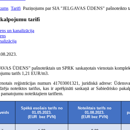
kums
Tarifi
Paziņojums par SIA "JELGAVAS ŪDENS" pašnoteikto tar
kalpojumu tarifi
ns un kanalizācija
ens
alizācija
.08.2023.
AVAS ŪDENS” pašnoteiktais un SPRK saskaņotais vienotais kompleksa
ojumu tarifs 1,21 EUR/m3.
tais reģistrācijas numurs 41703001321, juridiskā adrese: Ūdensvad
dzēja noteiktos tarifus, kas ir aprēķināti saskaņā ar Sabiedrisko pa
pamatojumu noteiktajiem tarifiem.
Spēkā esošais tarifs no
Noteiktais tarifs no
veids
01.05.2023.
01.08.2023.
p
(EUR bez PVN)
(EUR bez PVN)