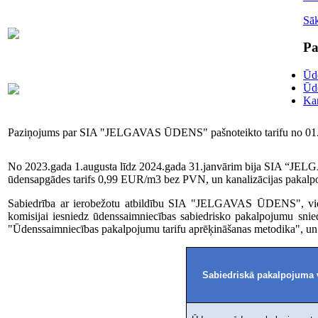
Sā
Skaitītāju
63007698
maiņa/plombēšana/uzstādīšana
Pa
Ūde
Biroja
Ūd
63023575
administratore
Kan
Paziņojums par SIA "JELGAVAS ŪDENS" pašnoteikto tarifu no 01
No 2023.gada 1.augusta līdz 2024.gada 31.janvārim bija SIA “JELG
ūdensapgādes tarifs 0,99 EUR/m3 bez PVN, un kanalizācijas pakalp
Sabiedrība ar ierobežotu atbildību SIA "JELGAVAS ŪDENS", vieno
komisijai iesniedz ūdenssaimniecības sabiedrisko pakalpojumu snie
"Ūdenssaimniecības pakalpojumu tarifu aprēķināšanas metodika", un 
Sabiedriskā pakalpojuma 