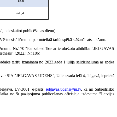
-18,9
-20,4
", neieskaitot publicēšanas dienu).
 Vēstnesis" lēmumu par noteiktā tarifa spēkā stāšanās atsaukšanu.
 lēmumu Nr.170 "Par sabiedrības ar ierobežotu atbildību "JELGAVAS
ēstnesis" (2022.; Nr.186)
 sadales tarifu izmaiņām no 2023.gada 1.jūlija salīdzinājumā ar spēkā
etotājs var SIA "JELGAVAS ŪDENS", Ūdensvada ielā 4, Jelgavā, iepriekš
Jelgavā, LV-3001, e-pasts:
jelgavas.udens@ju.lv
, kā arī Sabiedrisko
 laikā no šī paziņojuma publicēšanas oficiālajā izdevumā "Latvijas