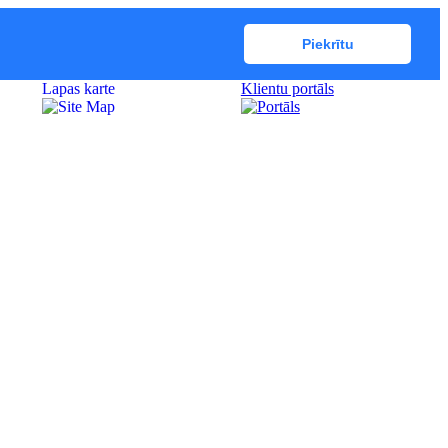
Piekrītu
Lapas karte
Klientu portāls