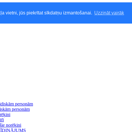
ļa vietni, jūs piekrītat sīkdatņu izmantošanai.
Uzzināt vairāk
idiskām personām
ziskām personām
ēķini
ifi
šie norēķini
ĪDINĀJUMS