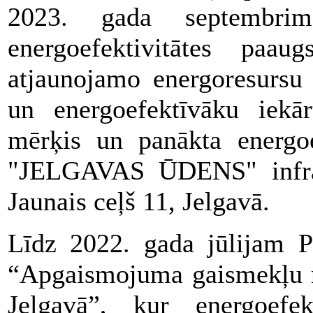
2023. gada septembrim
energoefektivitātes paaug
atjaunojamo energoresursu 
un energoefektīvāku iekār
mērķis un panākta energoe
"JELGAVAS ŪDENS" infras
Jaunais ceļš 11, Jelgavā.
Līdz 2022. gada jūlijam Pr
“Apgaismojuma gaismekļu n
Jelgavā”, kur energoefe