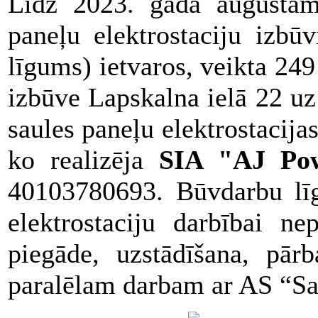
Līdz 2023. gada augustam
paneļu elektrostaciju izbū
līgums) ietvaros, veikta 24
izbūve Lapskalna ielā 22 u
saules paneļu elektrostacija
ko realizēja
SIA "AJ Po
40103780693. Būvdarbu līg
elektrostaciju darbībai ne
piegāde, uzstādīšana, pārb
paralēlam darbam ar AS “Sada