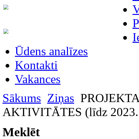
Skaitītāju
V
63007698
maiņa/plombēšana/uzstādīšana
P
Biroja
63023575
I
administratore
Ūdens analīzes
Kontakti
Vakances
Sākums
Ziņas
PROJEKTA
AKTIVITĀTES (līdz 2023. 
Meklēt