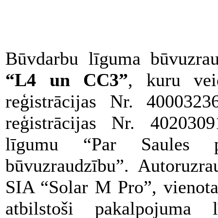
Būvdarbu līguma būvuzra
“L4 un CC3”
, kuru ve
reģistrācijas Nr. 400032
reģistrācijas Nr. 402030
līgumu “Par Saules pa
būvuzraudzību”. Autoruzr
SIA “Solar M Pro”, vienota
atbilstoši pakalpojuma