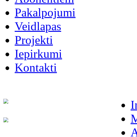
Pakalpojumi
Veidlapas
Projekti
Iepirkumi
Kontakti
I
Dispečers (avārijas dienests)
63021091
M
Abonentu apkalpošanas
63022886
dienests
A