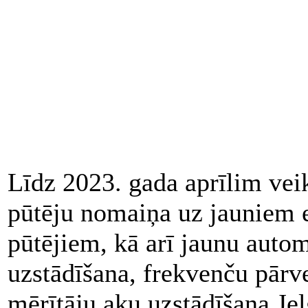
Līdz 2023. gada aprīlim veikt
pūtēju nomaiņa uz jauniem 
pūtējiem, kā arī jaunu autom
uzstādīšana, frekvenču pārv
mērītāju aku uzstādīšana Je