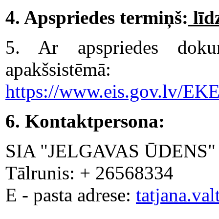
4. Apspriedes termiņš:
līd
5. Ar apspriedes doku
apakšsistēmā:
https://www.eis.gov.lv/EK
6. Kontaktpersona:
SIA "JELGAVAS ŪDENS" Tehn
Tālrunis: + 26568334
E - pasta adrese:
tatjana.va