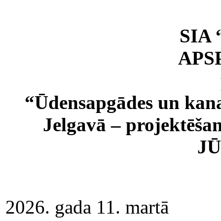
SIA
APS
“Ūdensapgādes un kanali
Jelgavā – projektēša
JŪ
2026. gada 11. martā