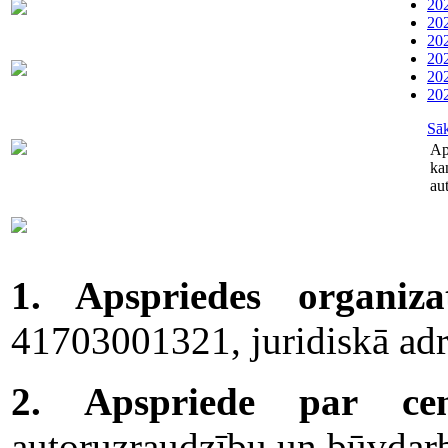
202
Dispečers (avārijas dienests)
63021091
202
202
202
Abonentu apkalpošanas
202
63022886
dienests
202
Sā
Skaitītāju
63007698
Ap
maiņa/plombēšana/uzstādīšana
ka
au
Biroja
63023575
administratore
1. Apspriedes organizat
41703001321, juridiskā adr
2. Apspriede par cen
autoruzraudzību un būvdarbi