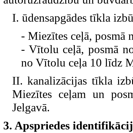
I. ūdensapgādes tīkla izbū
- Miezītes ceļā, posmā 
- Vītolu ceļā, posmā n
no Vītolu ceļa 10 līdz 
II. kanalizācijas tīkla i
Miezītes ceļam un posm
Jelgavā.
3. Apspriedes identifikāc