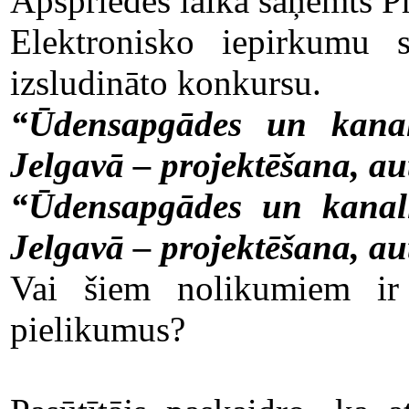
Apspriedes laikā saņemts P
Elektronisko iepirkumu
izsludināto konkursu.
“Ūdensapgādes un kanali
Jelgavā – projektēšana, a
“Ūdensapgādes un kanaliz
Jelgavā – projektēšana, a
Vai šiem nolikumiem ir 
pielikumus?