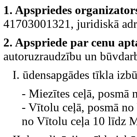
1. Apspriedes organizator
41703001321, juridiskā adr
2. Apspriede par cenu apt
autoruzraudzību un būvdarbi
I. ūdensapgādes tīkla izbū
- Miezītes ceļā, posmā 
- Vītolu ceļā, posmā no
no Vītolu ceļa 10 līdz M