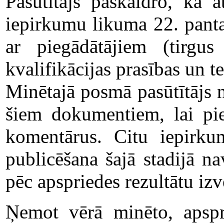
Pasūtītājs paskaidro, ka 
iepirkumu likuma 22. panta 
ar piegādātājiem (tirgus
kvalifikācijas prasības un t
Minētajā posmā pasūtītājs n
šiem dokumentiem, lai pie
komentārus. Citu iepirk
publicēšana šajā stadijā nav
pēc apspriedes rezultātu izv
Ņemot vērā minēto, apspr