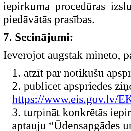
iepirkuma procedūras izslu
piedāvātās prasības.
7. Secinājumi:
Ievērojot augstāk minēto, p
1. atzīt par notikušu apsp
2. publicēt apspriedes z
https://www.eis.gov.lv/
3. turpināt konkrētās iep
aptauju “Ūdensapgādes un 