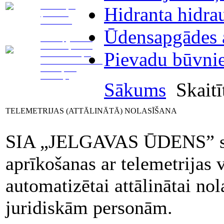
Telemetrijas
Hidranta hidra
(attālinātā)
nolasīšana
Ūdensapgādes a
Ūdensapgādes un
kanalizācijas tīklu
Pievadu būvni
remonts. Avārijas
vietas norobežošana.
Aizsērējumu
likvidācija
Sākums
Skaitīt
TELEMETRIJAS (ATTĀLINĀTĀ) NOLASĪŠANA
SIA „JELGAVAS ŪDENS” snie
aprīkošanas ar telemetrijas 
automatizētai attālinātai n
juridiskām personām.