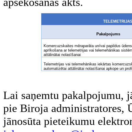
apsekošanas akts.
TELEMETRIJA
Pakalpojums
Komercuzskaites mēraparāta un/vai papildus ūdens p
aprīkošana ar telemetrijas vai telemehānikas sistē
attālinātai nolasīšanai
Telemetrijas vai telemehānikas iekārtas komercuzs
automatizētai attālinātai nolasīšanai apkope un prof
Lai saņemtu pakalpojumu, jā
pie Biroja administratores, 
jānosūta pieteikumu elektron