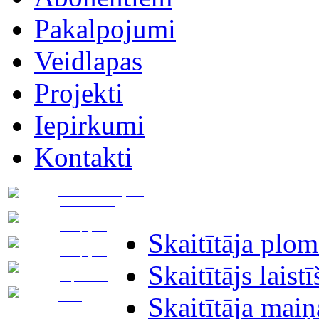
Pakalpojumi
Veidlapas
Projekti
Iepirkumi
Kontakti
Pievadu novietojuma
plāna izstrāde
Transporta
pakalpojumi
Skaitītāja plo
Asenizācijas
pakalpojumi
Skaitītājs laist
Notekūdeņu
pieņemšana
Noma
Skaitītāja maiņ