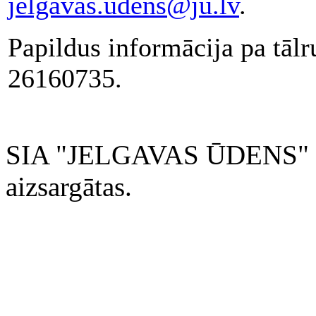
jelgavas.udens@ju.lv
.
Papildus informācija pa tā
26160735.
SIA "JELGAVAS ŪDENS" 200
aizsargātas.