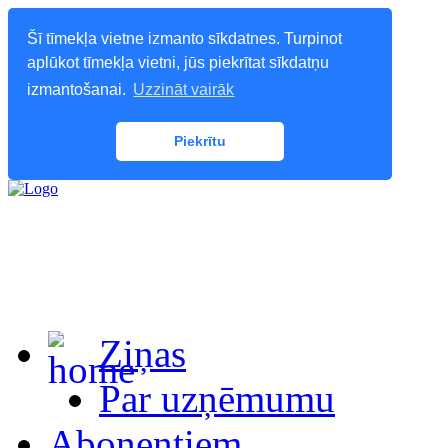
Šī tīmekļa vietne izmanto sīkdatnes. Turpinot
aplūkot tīmekļa vietni, jūs piekrītat sīkdatņu
izmantošanai.
Uzzināt vairāk
Piekrītu
Ziņas
Par uzņēmumu
Abonentiem