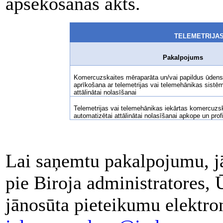
apsekošanas akts.
TELEMETRIJA
Pakalpojums
Komercuzskaites mēraparāta un/vai papildus ūdens p
aprīkošana ar telemetrijas vai telemehānikas sistē
attālinātai nolasīšanai
Telemetrijas vai telemehānikas iekārtas komercuzs
automatizētai attālinātai nolasīšanai apkope un prof
Lai saņemtu pakalpojumu, jā
pie Biroja administratores, 
jānosūta pieteikumu elektron