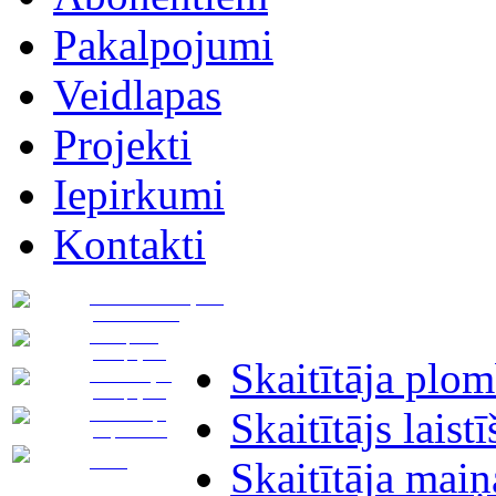
Pakalpojumi
Veidlapas
Projekti
Iepirkumi
Kontakti
Pievadu novietojuma
plāna izstrāde
Transporta
pakalpojumi
Skaitītāja plo
Asenizācijas
pakalpojumi
Skaitītājs laist
Notekūdeņu
pieņemšana
Noma
Skaitītāja maiņ