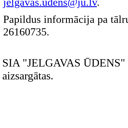
jelgavas.udens@ju.lv
.
Papildus informācija pa tā
26160735.
SIA "JELGAVAS ŪDENS" 200
aizsargātas.