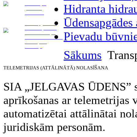
Telemetrijas
Hidranta hidra
(attālinātā)
nolasīšana
Ūdensapgādes a
Ūdensapgādes un
kanalizācijas tīklu
Pievadu būvni
remonts. Avārijas
vietas norobežošana.
Aizsērējumu
likvidācija
Sākums
Transp
TELEMETRIJAS (ATTĀLINĀTĀ) NOLASĪŠANA
SIA „JELGAVAS ŪDENS” snie
aprīkošanas ar telemetrijas 
automatizētai attālinātai n
juridiskām personām.