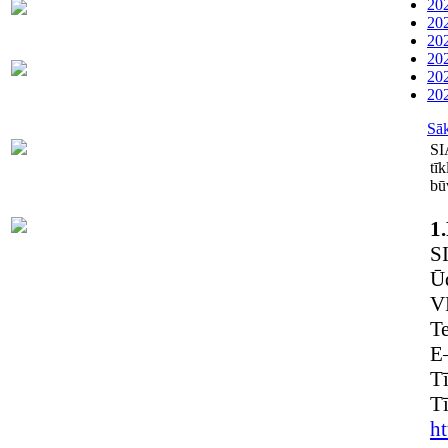
202
Dispečers (avārijas dienests)
63021091
202
202
202
Abonentu apkalpošanas
202
63022886
dienests
202
Sā
Skaitītāju
63007698
SI
maiņa/plombēšana/uzstādīšana
tī
bū
Biroja
1.
63023575
administratore
S
Ūd
V
T
E
T
Tī
ht