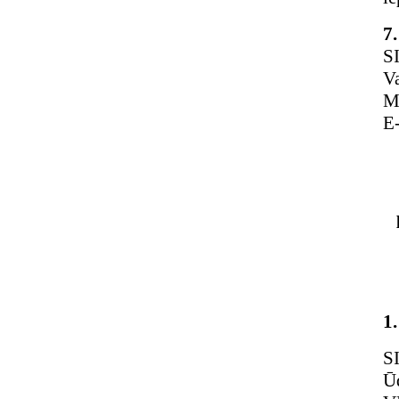
7
S
Va
M
E-
1.
S
Ūd