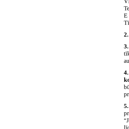
V
T
E 
T
2
3
tī
au
4
k
b
pr
5
pr
“
lī