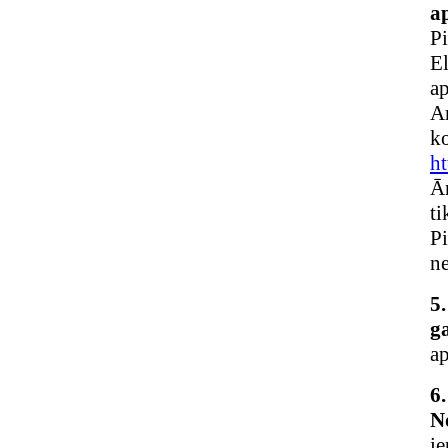
ap
P
E
ap
Ar
k
h
Ār
ti
Pi
ne
5.
g
ap
6
N
i