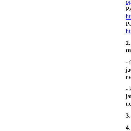
o
Pa
h
Pa
h
2
un
- 
j
n
- 
j
n
3
4