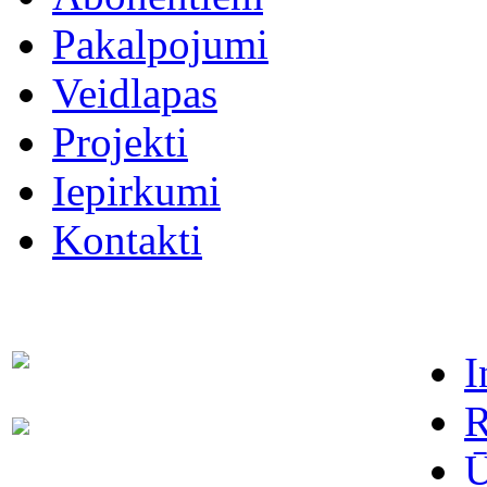
Pakalpojumi
Veidlapas
Projekti
Iepirkumi
Kontakti
I
Dispečers (avārijas dienests)
63021091
R
Abonentu apkalpošanas
63022886
dienests
Ū