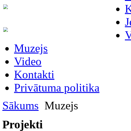
Skaitītāju
K
63007698
maiņa/plombēšana/uzstādīšana
J
Biroja
63023575
V
administratore
Muzejs
Video
Kontakti
Privātuma politika
Sākums
Muzejs
Projekti