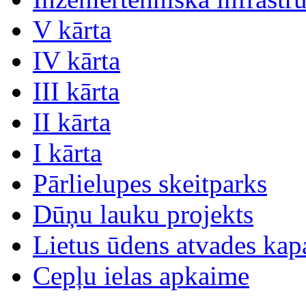
V kārta
IV kārta
III kārta
II kārta
I kārta
Pārlielupes skeitparks
Dūņu lauku projekts
Lietus ūdens atvades kap
Cepļu ielas apkaime