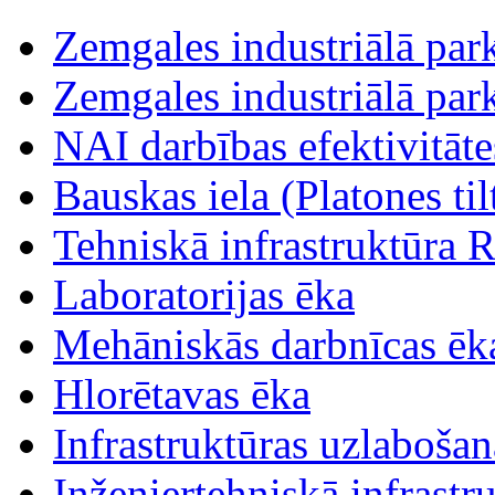
Zemgales industriālā parka
Zemgales industriālā parka
NAI darbības efektivitāt
Bauskas iela (Platones tilt
Tehniskā infrastruktūra R
Laboratorijas ēka
Mehāniskās darbnīcas ēk
Hlorētavas ēka
Infrastruktūras uzlabošan
Inženiertehniskā infrastr