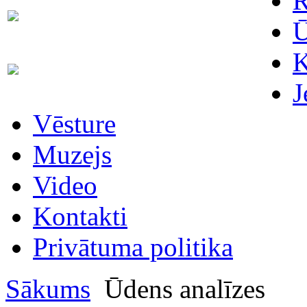
R
Skaitītāju
63007698
maiņa/plombēšana/uzstādīšana
Ū
K
Biroja
63023575
administratore
J
Vēsture
Muzejs
Video
Kontakti
Privātuma politika
Sākums
Ūdens analīzes