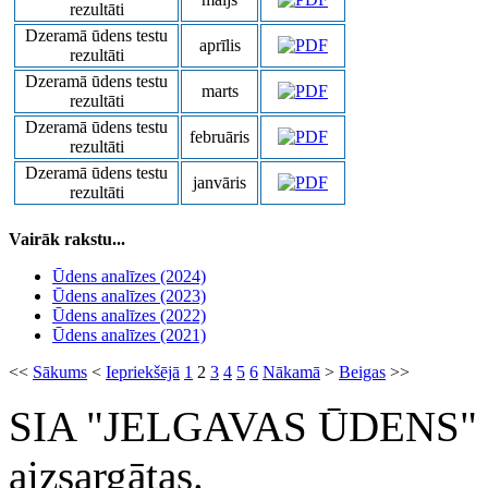
rezultāti
Dzeramā ūdens testu
aprīlis
rezultāti
Dzeramā ūdens testu
marts
rezultāti
Dzeramā ūdens testu
februāris
rezultāti
Dzeramā ūdens testu
janvāris
rezultāti
Vairāk rakstu...
Ūdens analīzes (2024)
Ūdens analīzes (2023)
Ūdens analīzes (2022)
Ūdens analīzes (2021)
<<
Sākums
<
Iepriekšējā
1
2
3
4
5
6
Nākamā
>
Beigas
>>
SIA "JELGAVAS ŪDENS" 200
aizsargātas.