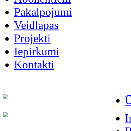
Pakalpojumi
Veidlapas
Projekti
Iepirkumi
Kontakti
Ū
Dispečers (avārijas dienests)
63021091
I
Abonentu apkalpošanas
63022886
dienests