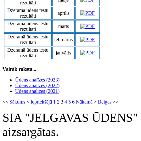
rezultāti
Dzeramā ūdens testu
aprīlis
rezultāti
Dzeramā ūdens testu
marts
rezultāti
Dzeramā ūdens testu
februārus
rezultāti
Dzeramā ūdens testu
janvāris
rezultāti
Vairāk rakstu...
Ūdens analīzes (2023)
Ūdens analīzes (2022)
Ūdens analīzes (2021)
<<
Sākums
<
Iepriekšējā
1
2
3
4
5
6
Nākamā
>
Beigas
>>
SIA "JELGAVAS ŪDENS" 200
aizsargātas.