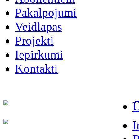
Pakalpojumi
Veidlapas
Projekti
Iepirkumi
Kontakti
Ū
Dispečers (avārijas dienests)
63021091
I
Abonentu apkalpošanas
63022886
dienests