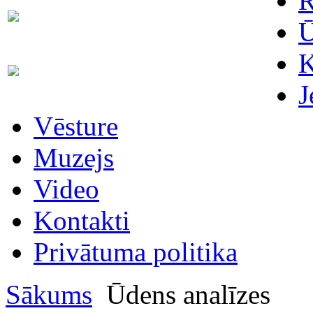
R
Skaitītāju
63007698
maiņa/plombēšana/uzstādīšana
Ū
K
Biroja
63023575
administratore
J
Vēsture
Muzejs
Video
Kontakti
Privātuma politika
Sākums
Ūdens analīzes