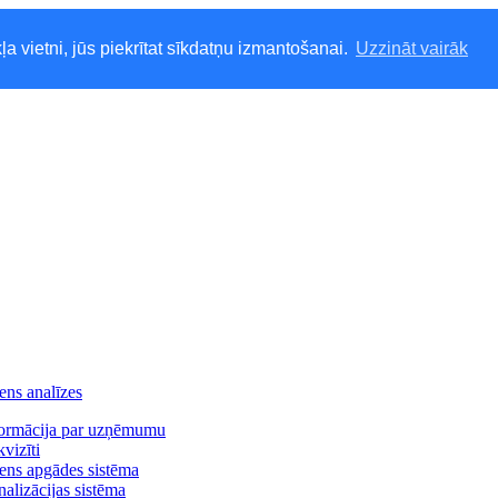
ļa vietni, jūs piekrītat sīkdatņu izmantošanai.
Uzzināt vairāk
ns analīzes
formācija par uzņēmumu
vizīti
ns apgādes sistēma
alizācijas sistēma