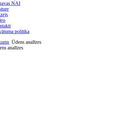
lgavas NAI
ture
zejs
deo
takti
vātuma politika
kums
Ūdens analīzes
ns analīzes