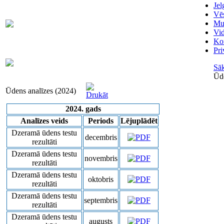
Je
Vēs
Skaitītāju
Mu
63007698
maiņa/plombēšana/uzstādīšana
Vi
Kon
Pri
Biroja
63023575
administratore
Sā
Ūde
Ūdens analīzes (2024)
2024. gads
Analīzes veids
Periods
Lējuplādēt
Dzeramā ūdens testu
decembris
rezultāti
Dzeramā ūdens testu
novembris
rezultāti
Dzeramā ūdens testu
oktobris
rezultāti
Dzeramā ūdens testu
septembris
rezultāti
Dzeramā ūdens testu
augusts