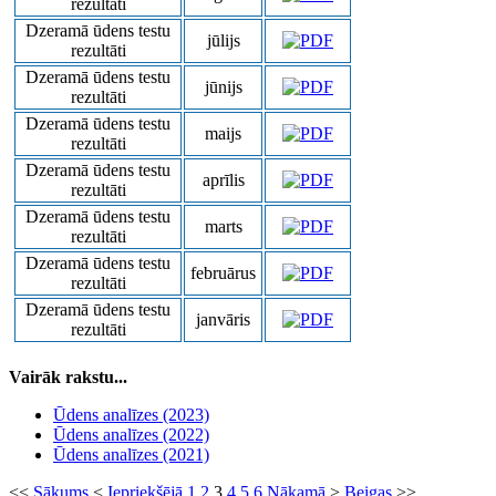
rezultāti
Dzeramā ūdens testu
jūlijs
rezultāti
Dzeramā ūdens testu
jūnijs
rezultāti
Dzeramā ūdens testu
maijs
rezultāti
Dzeramā ūdens testu
aprīlis
rezultāti
Dzeramā ūdens testu
marts
rezultāti
Dzeramā ūdens testu
februārus
rezultāti
Dzeramā ūdens testu
janvāris
rezultāti
Vairāk rakstu...
Ūdens analīzes (2023)
Ūdens analīzes (2022)
Ūdens analīzes (2021)
<<
Sākums
<
Iepriekšējā
1
2
3
4
5
6
Nākamā
>
Beigas
>>