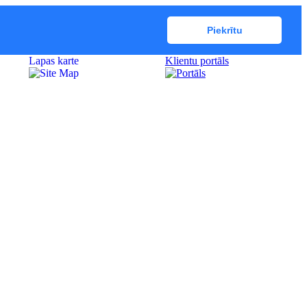
Piekrītu
Lapas karte
Klientu portāls