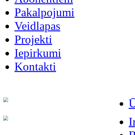
Pakalpojumi
Veidlapas
Projekti
Iepirkumi
Kontakti
Ū
Dispečers (avārijas dienests)
63021091
I
Abonentu apkalpošanas
63022886
dienests