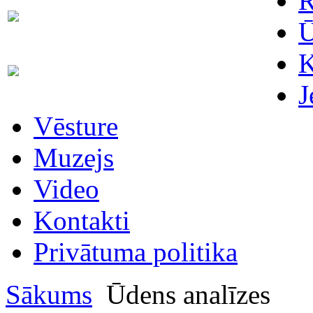
R
Skaitītāju
63007698
maiņa/plombēšana/uzstādīšana
Ū
K
Biroja
63023575
administratore
J
Vēsture
Muzejs
Video
Kontakti
Privātuma politika
Sākums
Ūdens analīzes