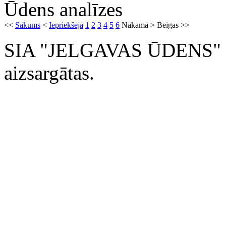
Ūdens analīzes
<<
Sākums
<
Iepriekšējā
1
2
3
4
5
6
Nākamā
>
Beigas
>>
SIA "JELGAVAS ŪDENS" 200
aizsargātas.