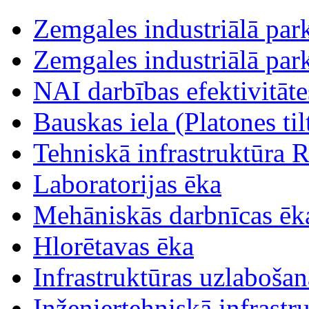
Zemgales industriālā parka
Zemgales industriālā parka
NAI darbības efektivitāt
Bauskas iela (Platones tilt
Tehniskā infrastruktūra R
Laboratorijas ēka
Mehāniskās darbnīcas ēk
Hlorētavas ēka
Infrastruktūras uzlabošan
Inženiertehniskā infrastr