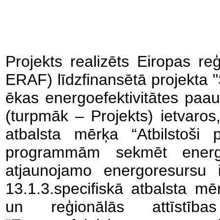
Projekts realizēts Eiropas re
ERAF) līdzfinansētā projekt
ēkas energoefektivitātes paau
(turpmāk – Projekts) ietvaros,
atbalsta mērķa “Atbilstoši p
programmām sekmēt energoe
atjaunojamo energoresursu 
13.1.3.specifiskā atbalsta m
un reģionālās attīstīb