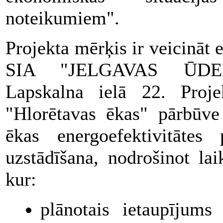
noteikumiem".
Projekta mērķis ir veicināt 
SIA "JELGAVAS ŪDENS"
Lapskalna ielā 22. Projek
"Hlorētavas ēkas" pārbūve
ēkas energoefektivitātes
uzstādīšana, nodrošinot lai
kur:
plānotais ietaupījums