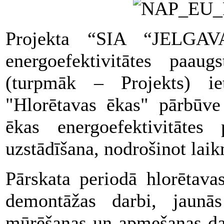
Projekta “SIA “JELGA
energoefektivitātes paaug
(turpmāk – Projekts) iet
"Hlorētavas ēkas" pārbūve
ēkas energoefektivitātes
uzstādīšana, nodrošinot laik
Pārskata periodā hlorētava
demontāžas darbi, jaunās
mūrēšanas un apmešanas dar