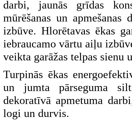
darbi, jaunās grīdas kons
mūrēšanas un apmešanas d
izbūve. Hlorētavas ēkas gar
iebraucamo vārtu aiļu izbū
veikta garāžas telpas sienu 
Turpinās ēkas energoefektiv
un jumta pārseguma silti
dekoratīvā apmetuma darbi,
logi un durvis.