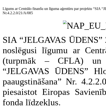
Līgums ar Centrālo finanšu un līguma aģentūru par projektu “SIA 
Nr.4.2.2.0/21/A/085
SIA “JELGAVAS ŪDENS” 202
noslēgusi līgumu ar Centr
(turpmāk – CFLA) un p
“JELGAVAS ŪDENS” Hlorēt
paaugstināšana” Nr. 4.2.2.
piesaistot Eiropas Savienī
fonda līdzekļus.