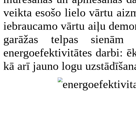
veikta esošo lielo vārtu aiz
iebraucamo vārtu aiļu demon
garāžas telpas sienām 
energoefektivitātes darbi: ē
kā arī jauno logu uzstādīšan