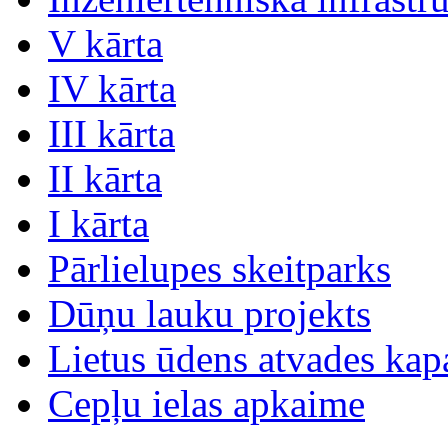
V kārta
IV kārta
III kārta
II kārta
I kārta
Pārlielupes skeitparks
Dūņu lauku projekts
Lietus ūdens atvades kap
Cepļu ielas apkaime