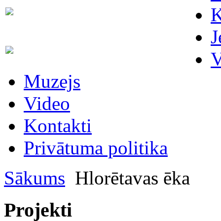
Skaitītāju
K
63007698
maiņa/plombēšana/uzstādīšana
J
Biroja
63023575
V
administratore
Muzejs
Video
Kontakti
Privātuma politika
Sākums
Hlorētavas ēka
Projekti