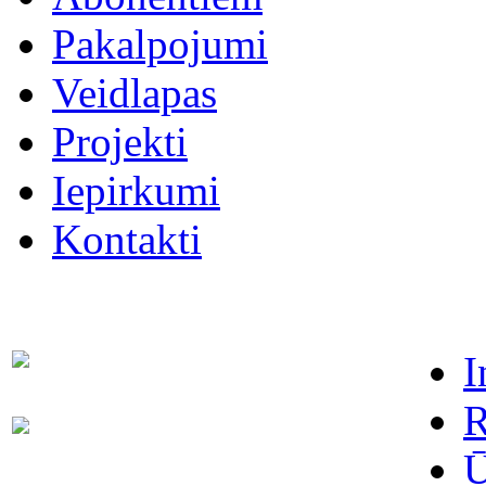
Pakalpojumi
Veidlapas
Projekti
Iepirkumi
Kontakti
I
Dispečers (avārijas dienests)
63021091
R
Abonentu apkalpošanas
63022886
dienests
Ū