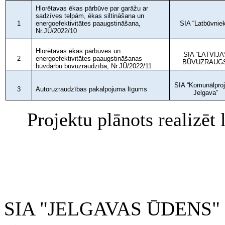
Hlorētavas ēkas pārbūve par garāžu ar
sadzīves telpām, ēkas siltināšana un
1
energoefektivitātes paaugstināšana,
SIA “Latbūvnie
Nr.JŪ/2022/10
Hlorētavas ēkas pārbūves un
SIA “LATVIJA
2
energoefektivitātes paaugstināšanas
BŪVUZRAUGS
būvdarbu būvuzraudzība, Nr.JŪ/2022/11
SIA “Komunālproj
3
Autoruzraudzības pakalpojuma līgums
Jelgava”
Projektu plānots realizēt
SIA "JELGAVAS ŪDENS" 200