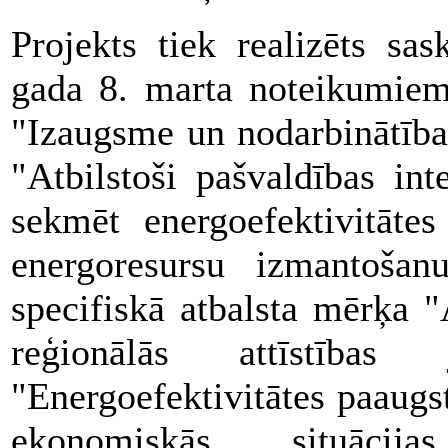
Projekts tiek realizēts sa
gada 8. marta noteikumie
"Izaugsme un nodarbinātība"
"Atbilstoši pašvaldības in
sekmēt energoefektivitāte
energoresursu izmantošan
specifiskā atbalsta mērķa 
reģionālās attīstība
"Energoefektivitātes paaugs
ekonomiskās situācija