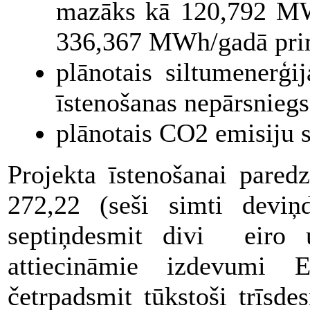
mazāks kā 120,792 MWh
336,367 MWh/gadā prim
plānotais siltumenerģi
īstenošanas nepārsnie
plānotais CO2 emisiju 
Projekta īstenošanai pare
272,22 (seši simti deviņd
septiņdesmit divi eiro 
attiecināmie izdevumi
četrpadsmit tūkstoši trīsde