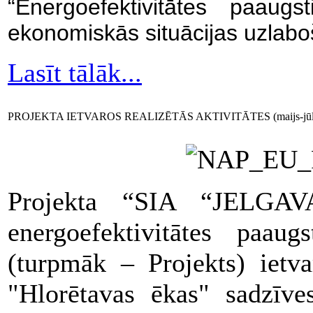
“Energoefektivitātes paaugs
ekonomiskās situācijas uzlaboš
Lasīt tālāk...
PROJEKTA IETVAROS REALIZĒTĀS AKTIVITĀTES (maijs-jūlij
Projekta “SIA “JELGA
energoefektivitātes paaug
(turpmāk – Projekts) ietva
"Hlorētavas ēkas" sadzīves