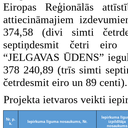
Eiropas Reģionālās attīs
attiecināmajiem izdevumie
374,58 (divi simti četrde
septiņdesmit četri eir
“JELGAVAS ŪDENS” ieguld
378 240,89 (trīs simti septi
četrdesmit eiro un 89 centi).
Projekta ietvaros veikti iep
Iepirkuma līg
Nr. p.
Iepirkuma līguma nosaukums, Nr.
izpildītāja
k.
nosaukums