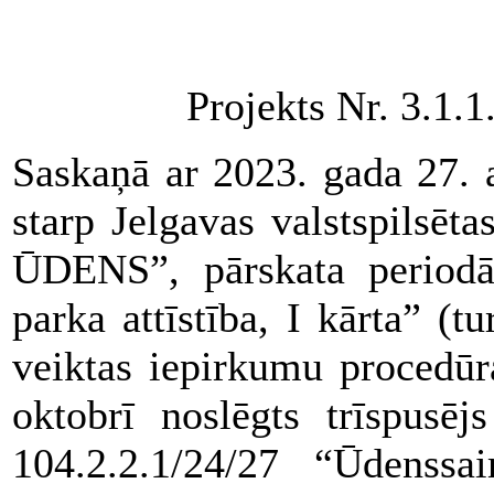
Projekts Nr. 3.1.
Saskaņā ar 2023. gada 27. 
starp Jelgavas valstspilsē
ŪDENS”, pārskata periodā 
parka attīstība, I kārta” (t
veiktas iepirkumu procedūr
oktobrī noslēgts trīspus
104.2.2.1/24/27 “Ūdenssai