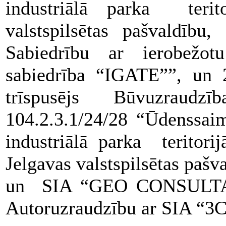
industriālā parka terito
valstspilsētas pašvald
Sabiedrību ar ierobežot
sabiedrība “IGATE””, un 2
trīspusējs Būvuzrau
104.2.3.1/24/28 “Ūdenssaim
industriālā parka teritori
Jelgavas valstspilsētas p
un SIA “GEO CONSULTANT
Autoruzraudzību ar SIA “3C