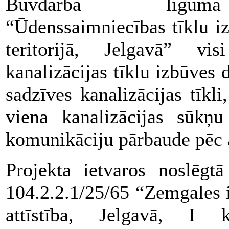
Būvdarba līgumā 
“Ūdenssaimniecības tīklu i
teritorijā, Jelgavā” v
kanalizācijas tīklu izbūves 
sadzīves kanalizācijas tīk
viena kanalizācijas sūkņu
komunikāciju pārbaude pēc a
Projekta ietvaros noslēg
104.2.2.1/25/65 “Zemgales i
attīstība, Jelgavā, I k