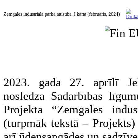
Zemgales industriālā parka attīstība, I kārta (februāris, 2024)
2023. gada 27. aprīlī Jel
noslēdza Sadarbības lī
Projekta “Zemgales indust
(turpmāk tekstā – Projekts) 
arī ūdensapgādes un sadzīves