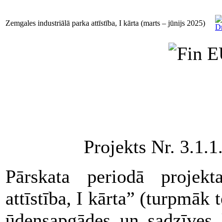
Zemgales industriālā parka attīstība, I kārta (marts – jūnijs 2025)
Projekts Nr. 3.1.
Pārskata periodā projekt
attīstība, I kārta” (turpmāk 
ūdensapgādes un sadzīves k