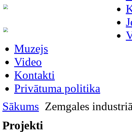
Skaitītāju
K
63007698
maiņa/plombēšana/uzstādīšana
J
Biroja
63023575
V
administratore
Muzejs
Video
Kontakti
Privātuma politika
Sākums
Zemgales industriāl
Projekti