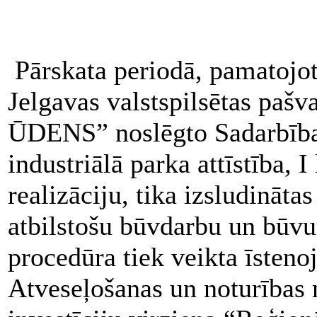
Pārskata periodā, pamatojoti
Jelgavas valstspilsētas pa
ŪDENS” noslēgto Sadarbība
industriālā parka attīstība, 
realizāciju, tika izsludināt
atbilstošu būvdarbu un būvu
procedūra tiek veikta īsteno
Atveseļošanas un noturības