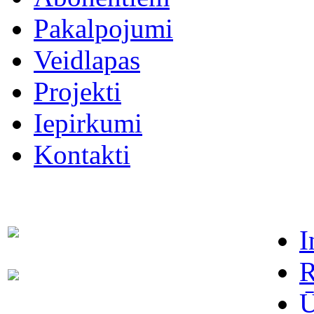
Pakalpojumi
Veidlapas
Projekti
Iepirkumi
Kontakti
I
Dispečers (avārijas dienests)
63021091
R
Abonentu apkalpošanas
63022886
dienests
Ū