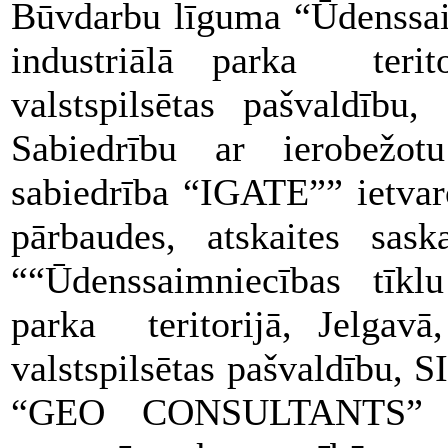
Būvdarbu līguma “Ūdenssai
industriālā parka terito
valstspilsētas pašvald
Sabiedrību ar ierobežot
sabiedrība “IGATE”” ietvaro
pārbaudes, atskaites sas
““Ūdenssaimniecības tīkl
parka teritorijā, Jelgavā
valstspilsētas pašvaldīb
“GEO CONSULTANTS” atb