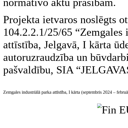
normatīvo aktu prasībām.
Projekta ietvaros noslēgts 
104.2.2.1/25/65 “Zemgales in
attīstība, Jelgavā, I kārta ū
autoruzraudzība un būvdarbi”
pašvaldību, SIA “JELGAVA
Zemgales industriālā parka attīstība, I kārta (septembris 2024 – febru