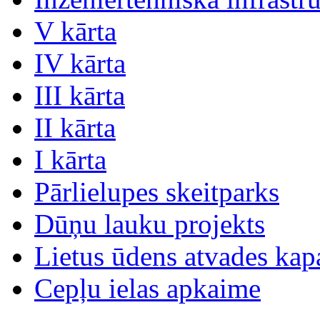
V kārta
IV kārta
III kārta
II kārta
I kārta
Pārlielupes skeitparks
Dūņu lauku projekts
Lietus ūdens atvades kap
Cepļu ielas apkaime