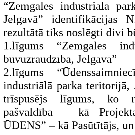
“Zemgales industriālā par
Jelgavā” identifikācijas
rezultātā tiks noslēgti divi
1.līgums “Zemgales ind
būvuzraudzība, Jelgavā”
2.līgums “Ūdenssaimnie
industriālā parka teritorijā
trīspusējs līgums, ko no
pašvaldība – kā Projek
ŪDENS” – kā Pasūtītājs, un 