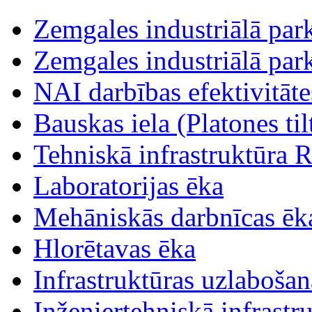
Zemgales industriālā parka
Zemgales industriālā parka
NAI darbības efektivitāt
Bauskas iela (Platones tilt
Tehniskā infrastruktūra R
Laboratorijas ēka
Mehāniskās darbnīcas ēk
Hlorētavas ēka
Infrastruktūras uzlabošan
Inženiertehniskā infrastr