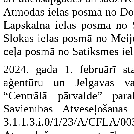
Atmodas ielas posmā no Dobe
Lapskalna ielas posmā no S
Slokas ielas posmā no Meiju
ceļa posmā no Satiksmes ielas
2024. gada 1. februārī st
aģentūru un Jelgavas vals
“Centrālā pārvalde” para
Savienības Atveseļošanās
3.1.1.3.i.0/1/23/A/CFLA/00