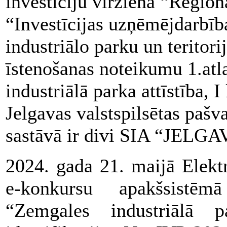
investīciju virziena “Reģionā
“Investīcijas uzņēmējdarbība
industriālo parku un teritori
īstenošanas noteikumu 1.atl
industriālā parka attīstība, 
Jelgavas valstspilsētas pašv
sastāvā ir divi SIA “JELG
2024. gada 21. maijā Elekt
e-konkursu apakšsistēm
“Zemgales industriālā p