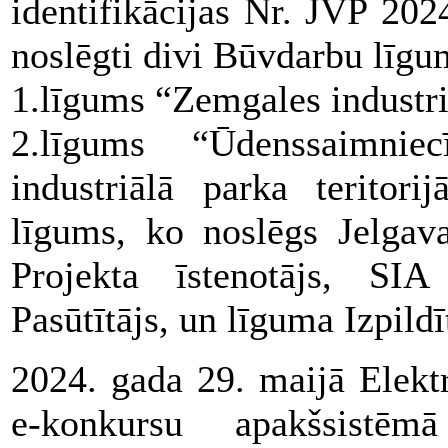
identifikācijas Nr. JVP 202
noslēgti divi Būvdarbu līgu
1.līgums “Zemgales industri
2.līgums “Ūdenssaimnie
industriālā parka teritori
līgums, ko noslēgs Jelgava
Projekta īstenotājs,
Pasūtītājs, un līguma Izpildī
2024. gada 29. maijā Elekt
e-konkursu apakšsistēm