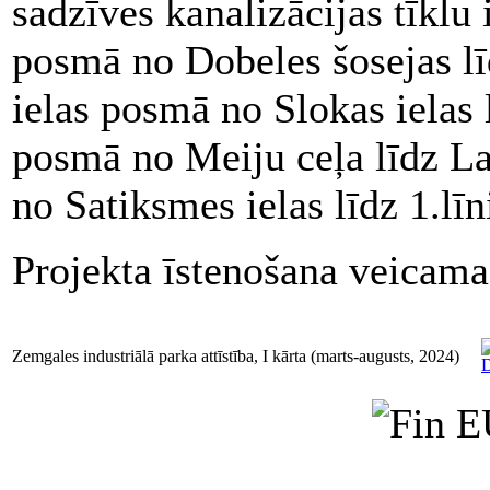
sadzīves kanalizācijas tīklu
posmā no Dobeles šosejas lī
ielas posmā no Slokas ielas 
posmā no Meiju ceļa līdz La
no Satiksmes ielas līdz 1.līni
Projekta īstenošana veicama
Zemgales industriālā parka attīstība, I kārta (marts-augusts, 2024)