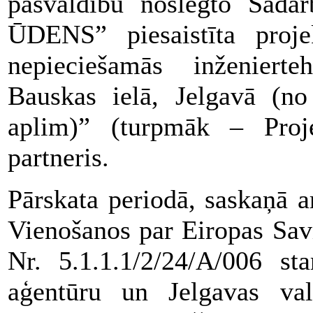
pašvaldību noslēgto Sad
ŪDENS” piesaistīta projek
nepieciešamās inženierteh
Bauskas ielā, Jelgavā (no 
aplim)” (turpmāk – Proje
partneris.
Pārskata periodā, saskaņā a
Vienošanos par Eiropas Sav
Nr. 5.1.1.1/2/24/A/006 st
aģentūru un Jelgavas vals