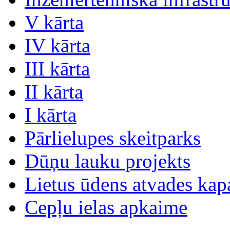
V kārta
IV kārta
III kārta
II kārta
I kārta
Pārlielupes skeitparks
Dūņu lauku projekts
Lietus ūdens atvades kap
Cepļu ielas apkaime