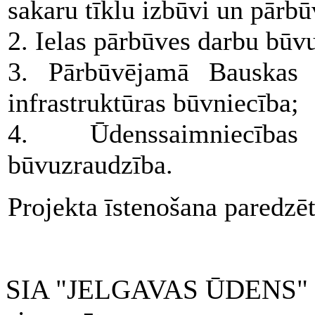
sakaru tīklu izbūvi un pārbū
2. Ielas pārbūves darbu būv
3. Pārbūvējamā Bauskas 
infrastruktūras būvniecība;
4. Ūdenssaimniecības
būvuzraudzība.
Projekta īstenošana paredzē
SIA "JELGAVAS ŪDENS" 200