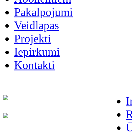
Pakalpojumi
Veidlapas
Projekti
Iepirkumi
Kontakti
I
Dispečers (avārijas dienests)
63021091
R
Abonentu apkalpošanas
63022886
dienests
Ū