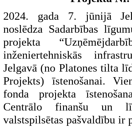
2024. gada 7. jūnijā Jelg
noslēdza Sadarbības lī
projekta “Uzņēmējdarbī
inženiertehniskās infrast
Jelgavā (no Platones tilta l
Projekts) īstenošanai. Vi
fonda projekta īstenošan
Centrālo finanšu un l
valstspilsētas pašvaldību ir 