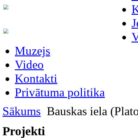
Skaitītāju
K
63007698
maiņa/plombēšana/uzstādīšana
J
Biroja
63023575
V
administratore
Muzejs
Video
Kontakti
Privātuma politika
Sākums
Bauskas iela (Platon
Projekti