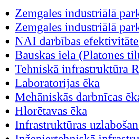
Zemgales industriālā parka
Zemgales industriālā parka
NAI darbības efektivitāt
Bauskas iela (Platones tilt
Tehniskā infrastruktūra R
Laboratorijas ēka
Mehāniskās darbnīcas ēk
Hlorētavas ēka
Infrastruktūras uzlabošan
Inženiertehniskā infrastr