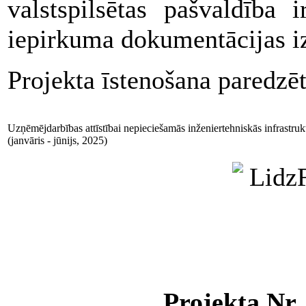
valstspilsētas pašvaldība 
iepirkuma dokumentācijas iz
Projekta īstenošana paredzē
Uzņēmējdarbības attīstībai nepieciešamās inženiertehniskās infrastrukt
(janvāris - jūnijs, 2025)
Projekta Nr.