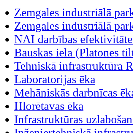
Zemgales industriālā parka
Zemgales industriālā parka
NAI darbības efektivitāt
Bauskas iela (Platones tilt
Tehniskā infrastruktūra R
Laboratorijas ēka
Mehāniskās darbnīcas ēk
Hlorētavas ēka
Infrastruktūras uzlabošan
Inženiertehniskā infrastr