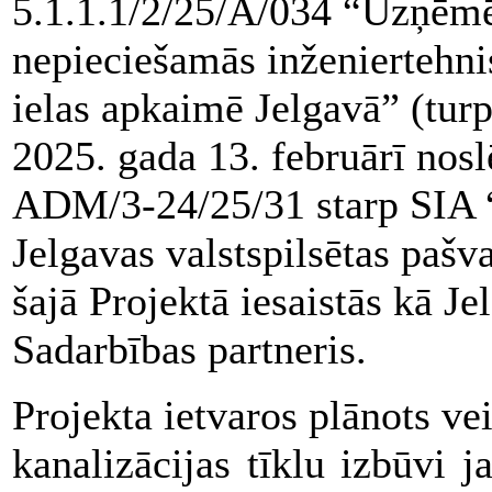
5.1.1.1/2/25/A/034 “Uzņēmēj
nepieciešamās inženiertehni
ielas apkaimē Jelgavā” (tur
2025. gada 13. februārī nos
ADM/3-24/25/31 starp SI
Jelgavas valstspilsētas p
šajā Projektā iesaistās kā Je
Sadarbības partneris.
Projekta ietvaros plānots ve
kanalizācijas tīklu izbūvi 