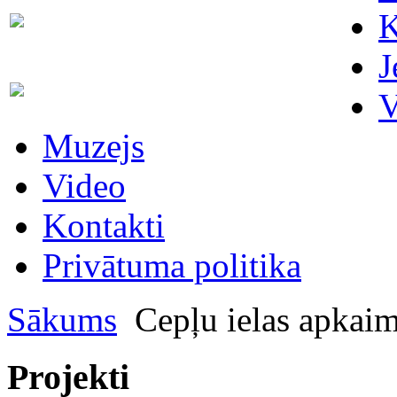
Skaitītāju
K
63007698
maiņa/plombēšana/uzstādīšana
J
Biroja
63023575
V
administratore
Muzejs
Video
Kontakti
Privātuma politika
Sākums
Cepļu ielas apkai
Projekti