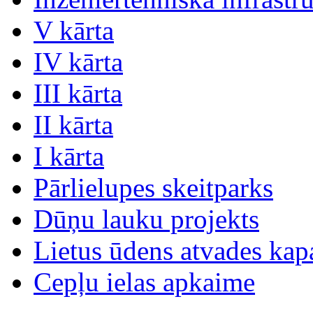
V kārta
IV kārta
III kārta
II kārta
I kārta
Pārlielupes skeitparks
Dūņu lauku projekts
Lietus ūdens atvades kap
Cepļu ielas apkaime