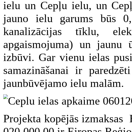
ielu un Cepļu ielu, un Cep
jauno ielu garums būs 0,
kanalizācijas tīklu, ele
apgaismojuma) un jaunu ūd
izbūvi. Gar vienu ielas pus
samazināšanai ir paredzēt
jaunbūvējamo ielu malām.
Projekta kopējās izmaksas
020 000,00 ir Eiropas Reģio