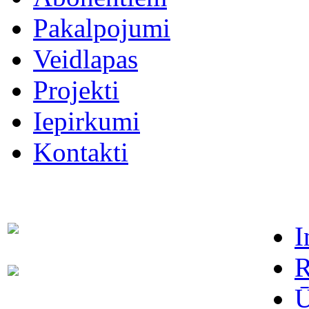
Pakalpojumi
Veidlapas
Projekti
Iepirkumi
Kontakti
I
Dispečers (avārijas dienests)
63021091
R
Abonentu apkalpošanas
63022886
dienests
Ū